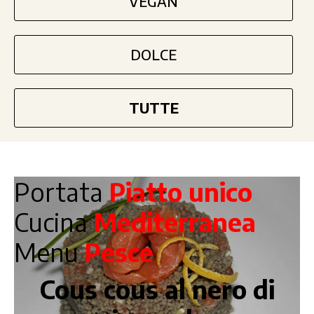
VEGAN
DOLCE
TUTTE
Portata
Piatto unico
Cucina
Mediterranea
Menu
Pesce
Cous cous al nero di