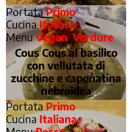
Portata
Primo
Cucina
Italiana
Menu
Vegan
,
Verdure
Cous Cous al basilico
con vellutata di
zucchine e caponatina
nebroidea
Portata
Primo
Cucina
Italiana
Menu
Pesce