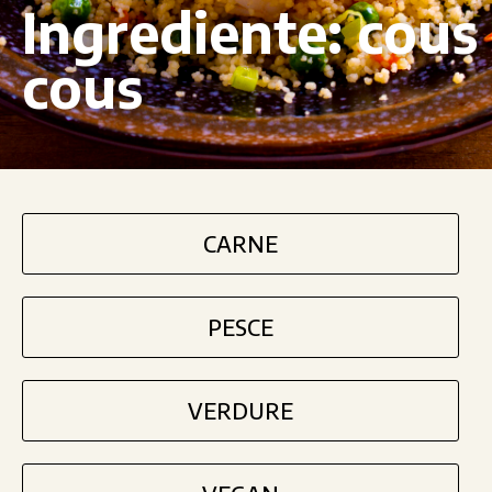
Ingrediente:
cous
cous
CARNE
PESCE
VERDURE