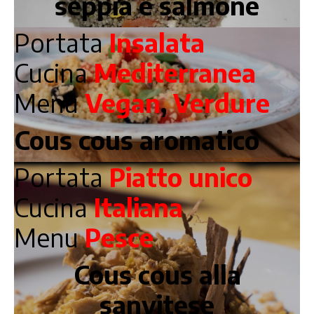
seppia e salmone
Portata
Insalata
Cucina
Mediterranea
Menu
Vegan
,
Verdure
Cous cous aromatico
Portata
Piatto unico
Cucina
Italiana
Menu
Pesce
Cous cous alla
sanvitese