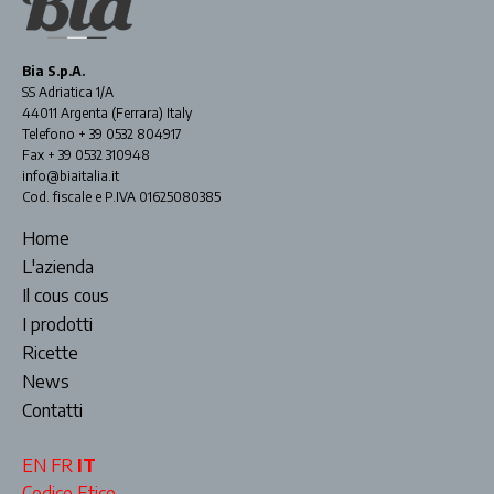
Bia S.p.A.
SS Adriatica 1/A
44011 Argenta (Ferrara) Italy
Telefono + 39 0532 804917
Fax + 39 0532 310948
info@biaitalia.it
Cod. fiscale e P.IVA 01625080385
Home
L'azienda
Il cous cous
I prodotti
Ricette
News
Contatti
EN
FR
IT
Codice Etico