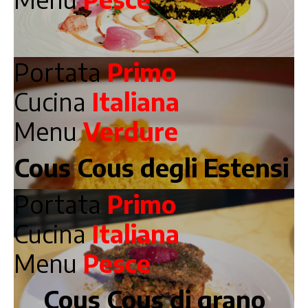
Portata
Primo
Cucina
Italiana
Menu
Verdure
Cous Cous degli Estensi
Portata
Primo
Cucina
Italiana
Menu
Pesce
Cous Cous di grano