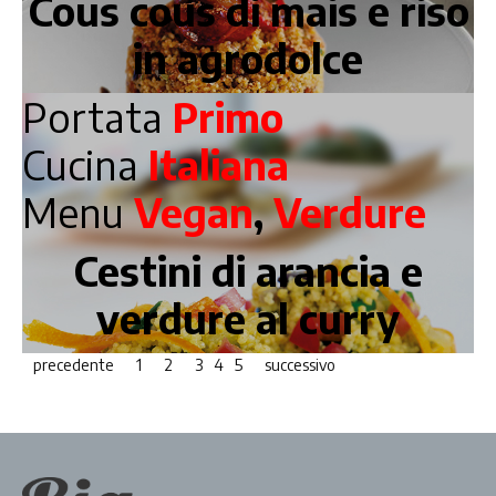
Cous cous di mais e riso
in agrodolce
Portata
Primo
Cucina
Italiana
Menu
Vegan
,
Verdure
Cestini di arancia e
verdure al curry
precedente
1
2
3
4
5
successivo