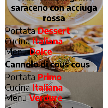
saraceno con acciuga
rossa
Portata
Dessert
Cucina
Italiana
Menu
Dolce
Cannolo di cous cous
Portata
Primo
Cucina
Italiana
Menu
Verdure