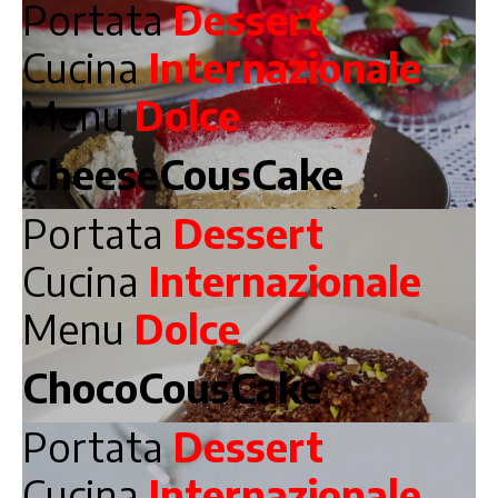
Portata
Dessert
Cucina
Internazionale
Menu
Dolce
CheeseCousCake
Portata
Dessert
Cucina
Internazionale
Menu
Dolce
ChocoCousCake
Portata
Dessert
Cucina
Internazionale