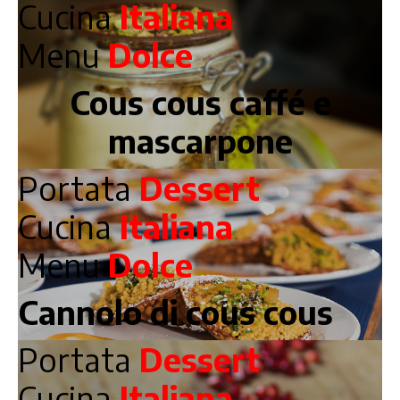
Cucina
Italiana
Menu
Dolce
Cous cous caffé e
mascarpone
Portata
Dessert
Cucina
Italiana
Menu
Dolce
Cannolo di cous cous
Portata
Dessert
Cucina
Italiana