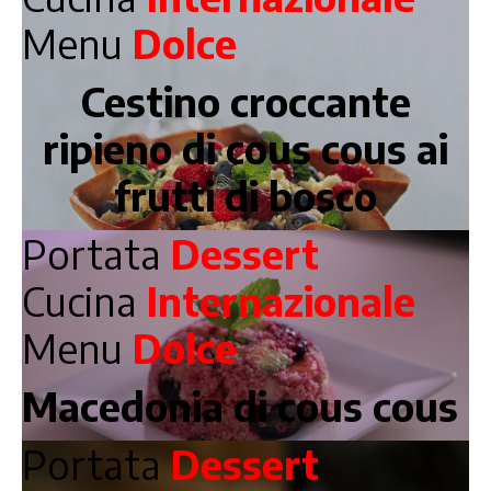
Menu
Dolce
Cestino croccante
ripieno di cous cous ai
frutti di bosco
Portata
Dessert
Cucina
Internazionale
Menu
Dolce
Macedonia di cous cous
Portata
Dessert