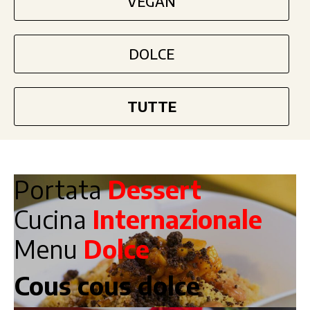
VEGAN
DOLCE
TUTTE
Portata
Dessert
Cucina
Internazionale
Menu
Dolce
Cous cous dolce