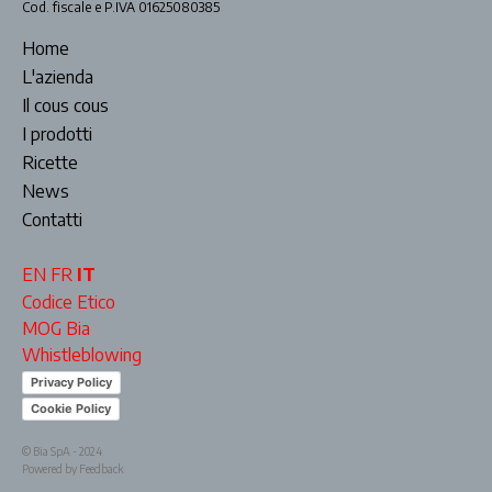
Cod. fiscale e P.IVA 01625080385
Home
L'azienda
Il cous cous
I prodotti
Ricette
News
Contatti
EN
FR
IT
Codice Etico
MOG Bia
Whistleblowing
Privacy Policy
Cookie Policy
© Bia SpA - 2024
Powered by Feedback