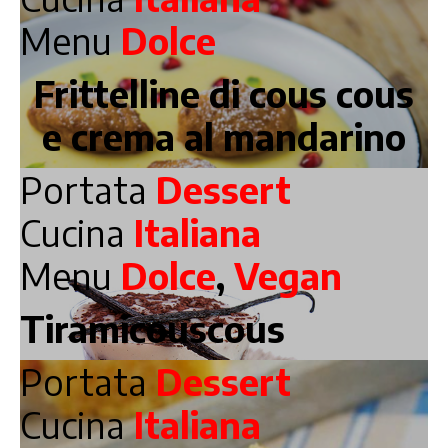
Menu
Dolce
Frittelline di cous cous
e crema al mandarino
Portata
Dessert
Cucina
Italiana
Menu
Dolce
,
Vegan
Tiramicouscous
Portata
Dessert
Cucina
Italiana