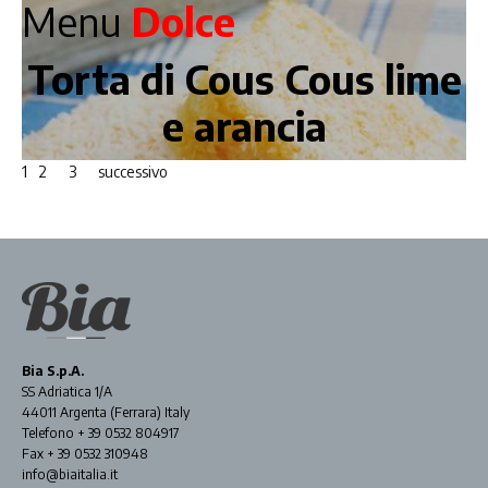
Menu
Dolce
Torta di Cous Cous lime
e arancia
1
2
3
successivo
Bia S.p.A.
SS Adriatica 1/A
44011 Argenta (Ferrara) Italy
Telefono + 39 0532 804917
Fax + 39 0532 310948
info@biaitalia.it