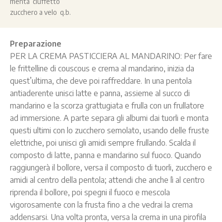
menta ciuffetto
zucchero a velo q.b.
Preparazione
PER LA CREMA PASTICCIERA AL MANDARINO: Per fare
le frittelline di couscous e crema al mandarino, inizia da
quest’ultima, che deve poi raffreddare. In una pentola
antiaderente unisci latte e panna, assieme al succo di
mandarino e la scorza grattugiata e frulla con un frullatore
ad immersione. A parte separa gli albumi dai tuorli e monta
questi ultimi con lo zucchero semolato, usando delle fruste
elettriche, poi unisci gli amidi sempre frullando. Scalda il
composto di latte, panna e mandarino sul fuoco. Quando
raggiungerà il bollore, versa il composto di tuorli, zucchero e
amidi al centro della pentola; attendi che anche lì al centro
riprenda il bollore, poi spegni il fuoco e mescola
vigorosamente con la frusta fino a che vedrai la crema
addensarsi. Una volta pronta, versa la crema in una pirofila