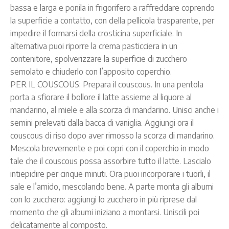
bassa e larga e ponila in frigorifero a raffreddare coprendo
la superficie a contatto, con della pellicola trasparente, per
impedire il formarsi della crosticina superficiale. In
alternativa puoi riporre la crema pasticciera in un
contenitore, spolverizzare la superficie di zucchero
semolato e chiuderlo con l’apposito coperchio.
PER IL COUSCOUS: Prepara il couscous. In una pentola
porta a sfiorare il bollore il latte assieme al liquore al
mandarino, al miele e alla scorza di mandarino. Unisci anche i
semini prelevati dalla bacca di vaniglia. Aggiungi ora il
couscous di riso dopo aver rimosso la scorza di mandarino.
Mescola brevemente e poi copri con il coperchio in modo
tale che il couscous possa assorbire tutto il latte. Lascialo
intiepidire per cinque minuti. Ora puoi incorporare i tuorli, il
sale e l’amido, mescolando bene. A parte monta gli albumi
con lo zucchero: aggiungi lo zucchero in più riprese dal
momento che gli albumi iniziano a montarsi. Uniscili poi
delicatamente al composto.