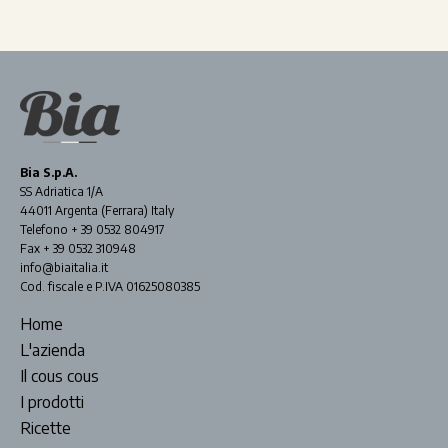
Bia S.p.A.
SS Adriatica 1/A
44011 Argenta (Ferrara) Italy
Telefono + 39 0532 804917
Fax + 39 0532 310948
info@biaitalia.it
Cod. fiscale e P.IVA 01625080385
Home
L'azienda
Il cous cous
I prodotti
Ricette