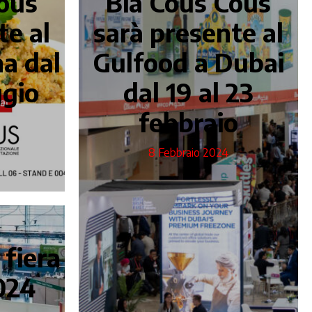
ous
Bia Cous Cous
te al
sarà presente al
a dal
Gulfood a Dubai
ggio
dal 19 al 23
febbraio
8 Febbraio 2024
 fiera
2024