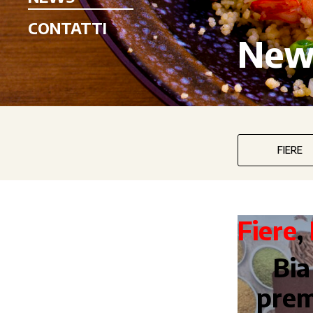
CONTATTI
New
FIERE
Fiere
,
Bia
prem