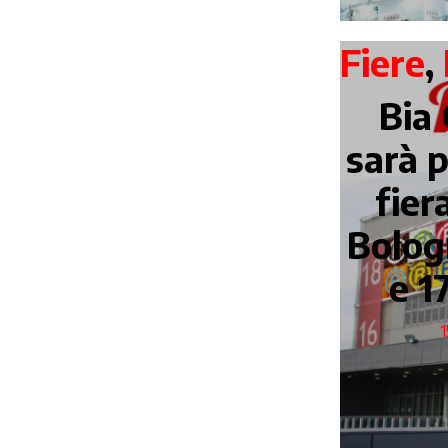
Fiere
,
Bia
sarà p
fier
Bologn
e 1
1