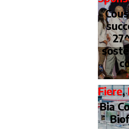
Cous
succ
27^
soste
c
2
Fiere
,
Bia Co
Bio