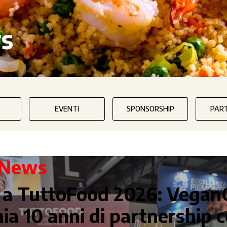
s
EVENTI
SPONSORSHIP
PAR
News
 a TuttoFood 2026: Vega
ia 10 anni di partnership c