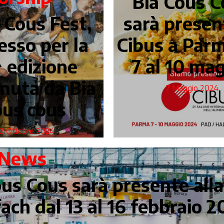
Bia Cous C
 Cous Fest,
sarà presen
esso per la
Cibus a Parm
 edizione
7 al 10 ma
nuta da Bia
7 Maggio 2024
ous cous
2 Ottobre 2024
News
us Cous sarà presente alla
fach dal 13 al 16 febbraio 