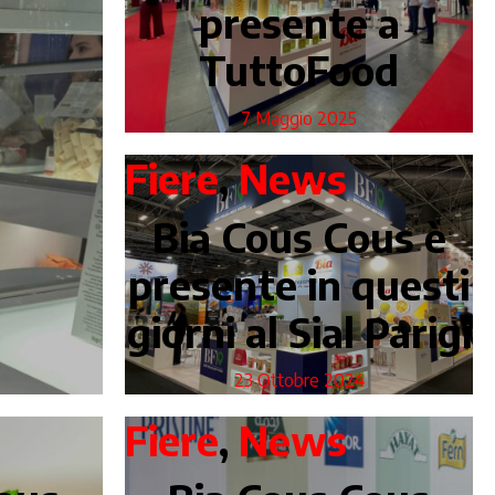
presente a
TuttoFood
7 Maggio 2025
Fiere
,
News
Bia Cous Cous è
presente in questi
giorni al Sial Parigi
23 Ottobre 2024
Fiere
,
News