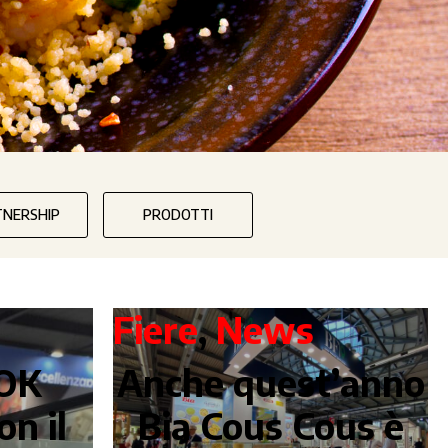
TNERSHIP
PRODOTTI
Fiere
,
News
nOK
Anche quest’anno
on il
Bia Cous Cous è