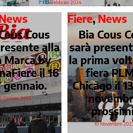
6 Febbraio 2024
News
Fiere
,
News
 Cous Cous
Bia Cous C
resente alla
sarà present
a Marca by
la prima volt
aFiere il 16
fiera PL
7 gennaio.
Chicago il 13
novemb
5 Gennaio 2024
prossimi
10 Novembre 202