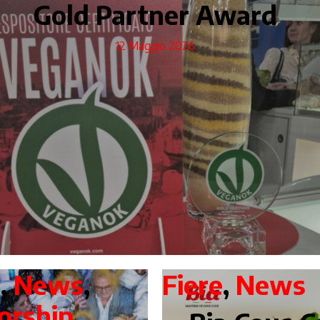
Gold Partner Award
12 Maggio 2026
i
,
News
,
Fiere
,
News
orship