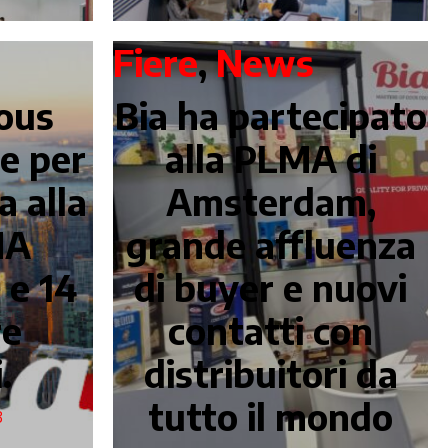
Fiere
,
News
ous
Bia ha partecipato
e per
alla PLMA di
a alla
Amsterdam,
MA
grande affluenza
 e 14
di buyer e nuovi
re
contatti con
.
distribuitori da
tutto il mondo
3