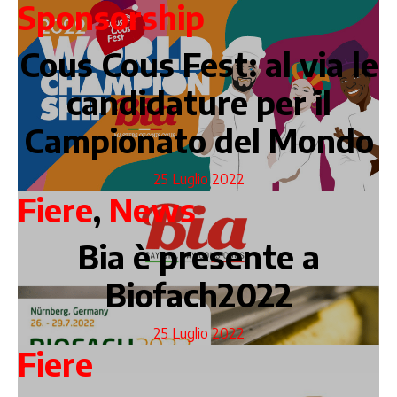
Sponsorship
Cous Cous Fest: al via le
candidature per il
Campionato del Mondo
25 Luglio 2022
Fiere
,
News
Bia è presente a
Biofach2022
25 Luglio 2022
Fiere