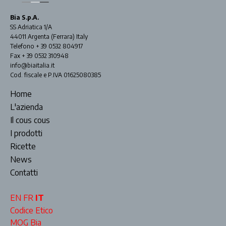
Bia S.p.A.
SS Adriatica 1/A
44011 Argenta (Ferrara) Italy
Telefono + 39 0532 804917
Fax + 39 0532 310948
info@biaitalia.it
Cod. fiscale e P.IVA 01625080385
Home
L'azienda
Il cous cous
I prodotti
Ricette
News
Contatti
EN
FR
IT
Codice Etico
MOG Bia