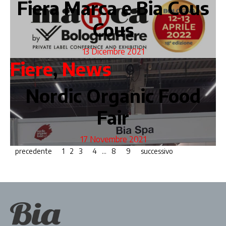
Fiera Marca e Bia Cous
Cous
13 Dicembre 2021
Fiere
,
News
Nordic Organic Food
Fair
17 Novembre 2021
precedente
1
2
3
4
…
8
9
successivo