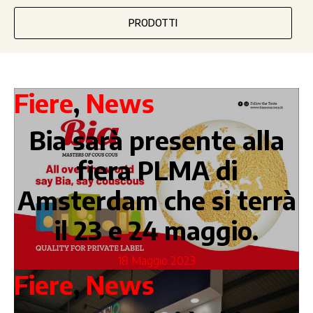
PRODOTTI
Fiere
,
News
Bia sarà presente alla
fiera PLMA di
Amsterdam che si terrà
il 23 e 24 maggio.
18 Maggio 2023
Fiere
,
News