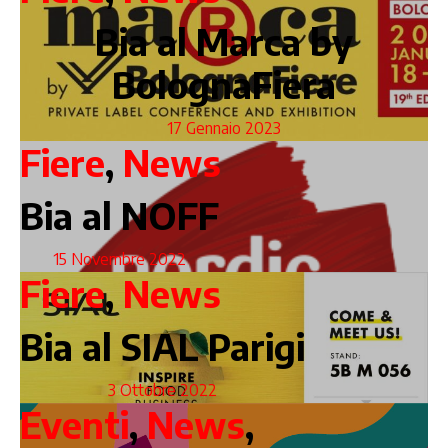
Bia al Marca by
BolognaFiera
17 Gennaio 2023
Fiere
,
News
Bia al NOFF
15 Novembre 2022
Fiere
,
News
Bia al SIAL Parigi
3 Ottobre 2022
Eventi
,
News
,