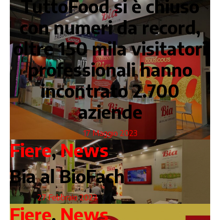
TuttoFood si è chiuso
con numeri da record,
oltre 150 mila visitatori
professionali hanno
incontrato 2.700
aziende
17 Maggio 2023
Fiere
,
News
Bia al BioFach
27 Febbraio 2023
Fiere
,
News