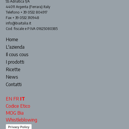
SS Adriatica 1/A
44011 Argenta (Ferrara) Italy
Telefono + 39 0532 804917
Fax + 39 0532 310948
info@biaitalia.it
Cod. fiscale e P.IVA 01625080385
Home
L'azienda
Il cous cous
I prodotti
Ricette
News
Contatti
EN
FR
IT
Codice Etico
MOG Bia
Whistleblowing
Privacy Policy