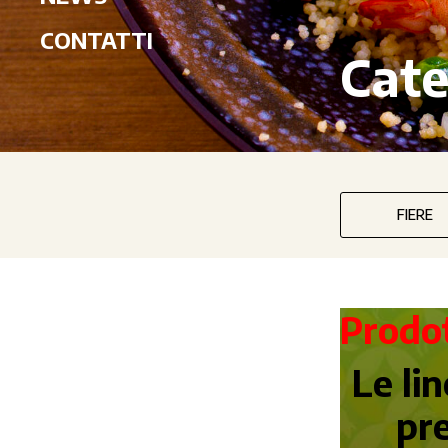
CONTATTI
Cate
FIERE
Prodot
Le li
pre