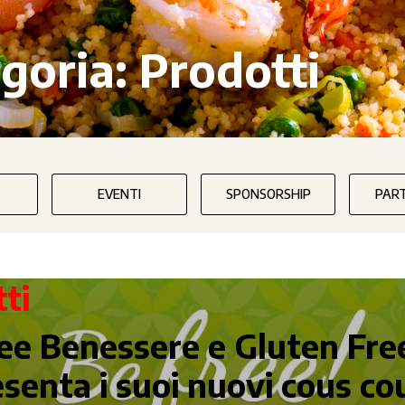
goria:
Prodotti
EVENTI
SPONSORSHIP
PAR
ti
nee Benessere e Gluten Free
senta i suoi nuovi cous co