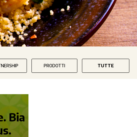
TNERSHIP
PRODOTTI
TUTTE
. Bia
us.