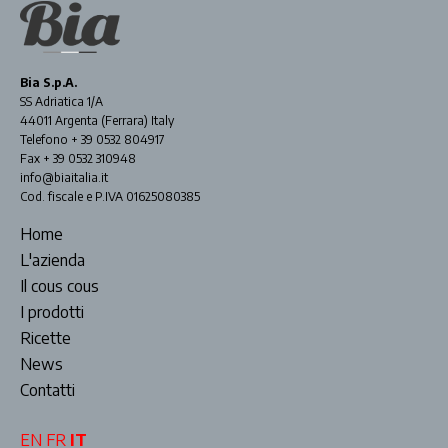
Bia S.p.A.
SS Adriatica 1/A
44011 Argenta (Ferrara) Italy
Telefono + 39 0532 804917
Fax + 39 0532 310948
info@biaitalia.it
Cod. fiscale e P.IVA 01625080385
Home
L'azienda
Il cous cous
I prodotti
Ricette
News
Contatti
EN
FR
IT