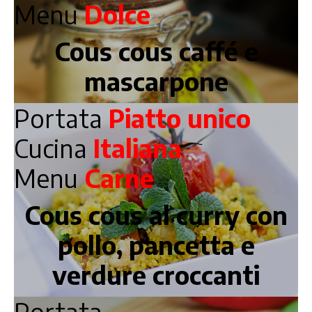
Menu
Dolce
Cous cous caffé e
mascarpone
Portata
Piatto unico
Cucina
Italiana
Menu
Carne
Cous cous al curry con
pollo, pancetta e
verdure croccanti
Portata