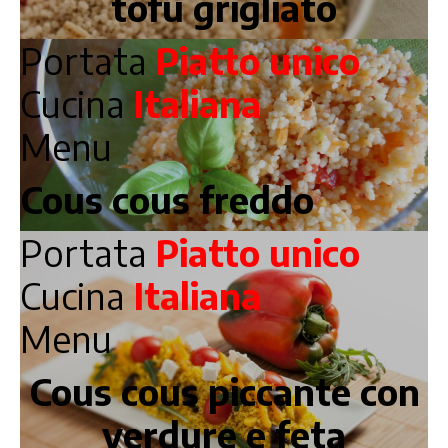
tofu grigliato
Portata
Piatto unico
Cucina
Italiana
Menu
Cous cous freddo
Portata
Piatto unico
Cucina
Italiana
Menu
Cous cous piccante con
verdure e feta