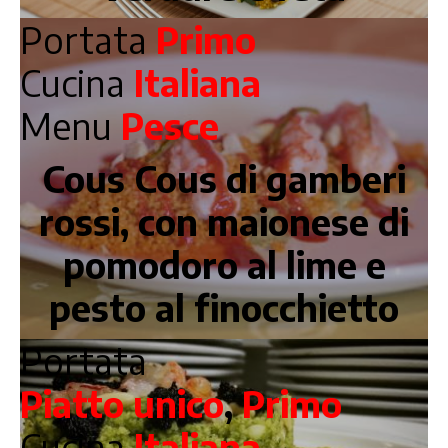
Portata
Primo
Cucina
Italiana
Menu
Pesce
Cous Cous di gamberi
rossi, con maionese di
pomodoro al lime e
pesto al finocchietto
Portata
Piatto unico
,
Primo
Cucina
Italiana