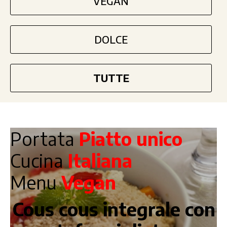
VEGAN
DOLCE
TUTTE
Portata
Piatto unico
Cucina
Italiana
Menu
Vegan
Cous cous integrale con