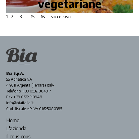
vegetariane
1
2
3
…
15
16
successivo
Bia S.p.A.
SS Adriatica 1/A
44011 Argenta (Ferrara) Italy
Telefono + 39 0532 804917
Fax + 39 0532 310948
info@biaitalia.it
Cod. fiscale e P.IVA 01625080385
Home
L'azienda
Il cous cous