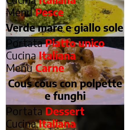
Menu
Pesce
Verde mare e giallo sole
Portata
Piatto unico
Cucina
Italiana
Menu
Carne
Cous cous con polpette
e funghi
Portata
Dessert
Cucina
Italiana