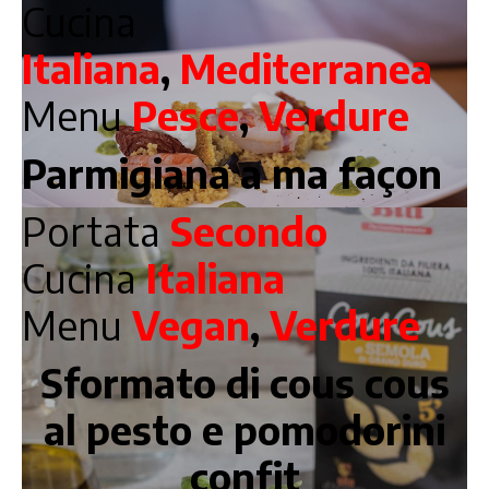
Cucina
Italiana
,
Mediterranea
Menu
Pesce
,
Verdure
Parmigiana a ma façon
Portata
Secondo
Cucina
Italiana
Menu
Vegan
,
Verdure
Sformato di cous cous
al pesto e pomodorini
confit