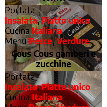
Portata
Insalata
,
Piatto unico
Cucina
Italiana
Menu
Pesce
,
Verdure
Cous Cous gamberi e
zucchine
Portata
Insalata
,
Piatto unico
Cucina
Italiana