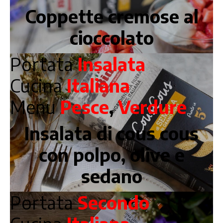
Coppette cremose al
cioccolato
Portata
Insalata
Cucina
Italiana
Menu
Pesce
,
Verdure
Insalata di cous cous
con polpo, olive e
sedano
Portata
Secondo