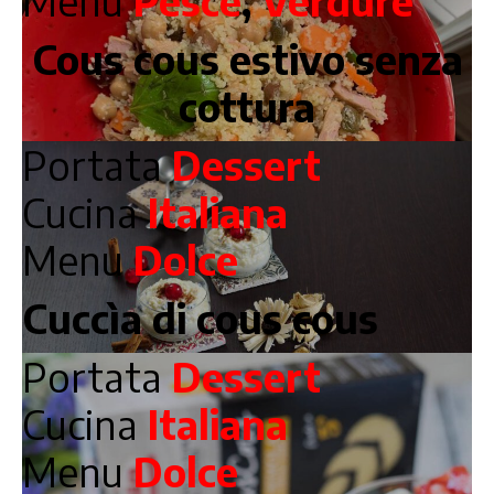
Menu
Pesce
,
Verdure
Cous cous estivo senza
cottura
Portata
Dessert
Cucina
Italiana
Menu
Dolce
Cuccìa di cous cous
Portata
Dessert
Cucina
Italiana
Menu
Dolce