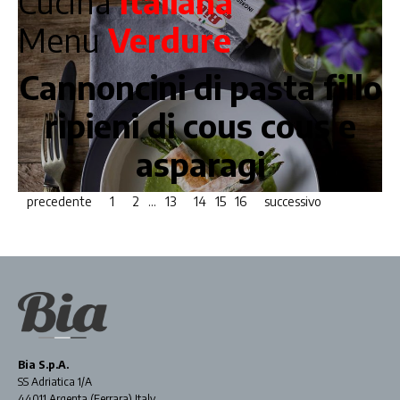
Cucina
Italiana
Menu
Verdure
Cannoncini di pasta fillo
ripieni di cous cous e
asparagi
precedente
1
2
…
13
14
15
16
successivo
Bia S.p.A.
SS Adriatica 1/A
44011 Argenta (Ferrara) Italy