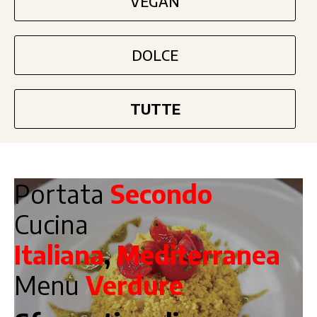
VEGAN
DOLCE
TUTTE
Portata
Secondo
Cucina
Italiana
,
Mediterranea
Menu
Verdure