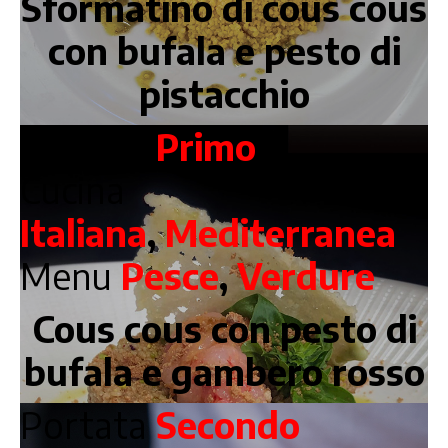
Sformatino di cous cous
con bufala e pesto di
pistacchio
Portata
Primo
Cucina
Italiana
,
Mediterranea
Menu
Pesce
,
Verdure
Cous cous con pesto di
bufala e gambero rosso
Portata
Secondo