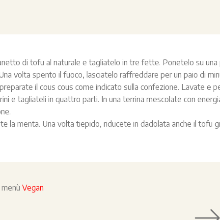
netto di tofu al naturale e tagliatelo in tre fette. Ponetelo su un
 Una volta spento il fuoco, lasciatelo raffreddare per un paio di minu
reparate il cous cous come indicato sulla confezione. Lavate e pel
i e tagliateli in quattro parti. In una terrina mescolate con energia 
one.
te la menta. Una volta tiepido, riducete in dadolata anche il tofu gri
el menù
Vegan