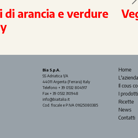
i di arancia e verdure
Veg
ry
Home
Bia S.p.A.
SS Adriatica 1/A
L'aziend
44011 Argenta (Ferrara) Italy
Il cous c
Telefono + 39 0532 804917
I prodotti
Fax + 39 0532 310948
info@biaitalia.it
Ricette
Cod. fiscale e P.IVA 01625080385
News
Contatti