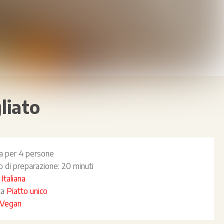
liato
ta per
4 persone
 di preparazione:
20 minuti
a
Italiana
ta
Piatto unico
Vegan