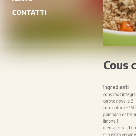
CONTATTI
Cous c
Ingredienti
cous cous integra
carote novelle 2
tofu naturale 160
pomodori datteri
limone 1
menta fresca 1 ciu
olio extra vergine 