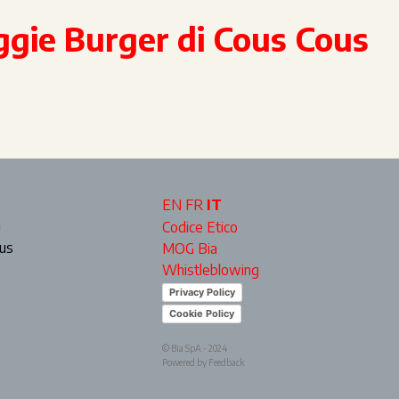
gie Burger di Cous Cous
EN
FR
IT
a
Codice Etico
ous
MOG Bia
Whistleblowing
Privacy Policy
Cookie Policy
© Bia SpA - 2024
Powered by Feedback