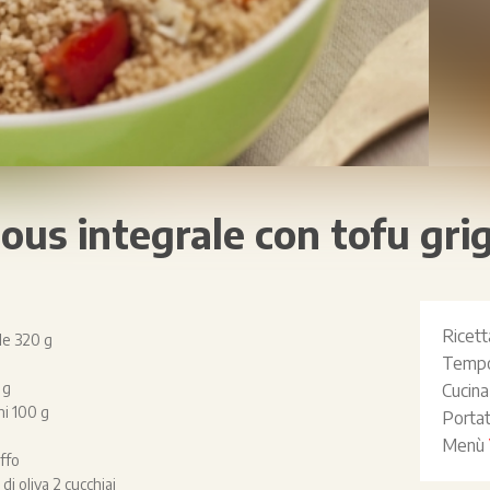
ous integrale con tofu grig
Ricet
le 320 g
Tempo
 g
Cucin
ni 100 g
Porta
Menù
ffo
di oliva 2 cucchiai