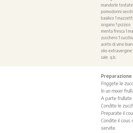
mandorle tostate 
pomodorini secchi 
basilico 1 mazzet
origano 1 pizzico
menta fresca 1 m
zucchero 1 cucchi
aceto di vino bia
olio extravergine 
sale q.b.
Preparazione
Friggete le zucc
In un mixer frul
A parte frullate
Condite le zucc
Preparate il cou
Condite il cous 
servite.