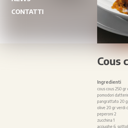
CONTATTI
Cous c
Ingredienti
cous cous 250 gr d
pomodori datteri
pangrattato 20 g
olive 20 gr verdi
peperoni 2
zucchina 1
acciughe 6 sottol