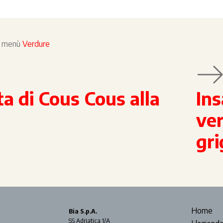
el menù
Verdure
ta di Cous Cous alla
Ins
ver
gri
Home
Bia S.p.A.
SS Adriatica 1/A