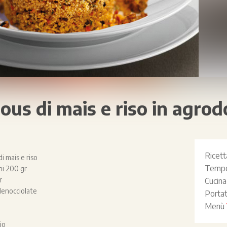
ous di mais e riso in agrod
Ricet
i mais e riso
Tempo
ni 200 gr
r
Cucin
 denocciolate
Porta
Menù
io