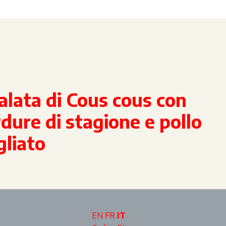
alata di Cous cous con
dure di stagione e pollo
gliato
EN
FR
IT