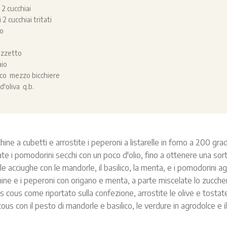
2 cucchiai
2 cucchiai tritati
to
azzetto
aio
nco mezzo bicchiere
d'oliva q.b.
hine a cubetti e arrostite i peperoni a listarelle in forno a 200 grad
late i pomodorini secchi con un poco d'olio, fino a ottenere una sort
 le acciughe con le mandorle, il basilico, la menta, e i pomodorini ag
hine e i peperoni con origano e menta, a parte miscelate lo zuccher
s cous come riportato sulla confezione, arrostite le olive e tostate
cous con il pesto di mandorle e basilico, le verdure in agrodolce e