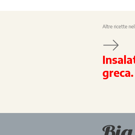
Altre ricette n
Insala
greca.