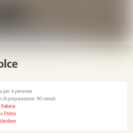
olce
ta per
4 persone
 di preparazione:
90 minuti
a
Italiana
ta
Primo
Verdure