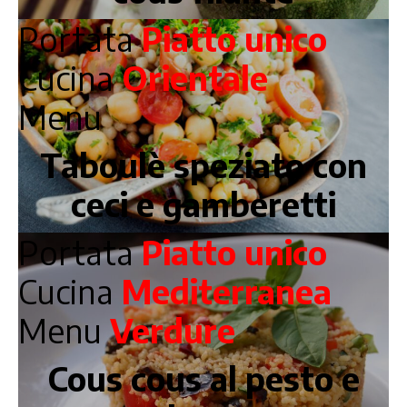
Portata
Piatto unico
Cucina
Orientale
Menu
Taboulè speziato con
ceci e gamberetti
Portata
Piatto unico
Cucina
Mediterranea
Menu
Verdure
Cous cous al pesto e