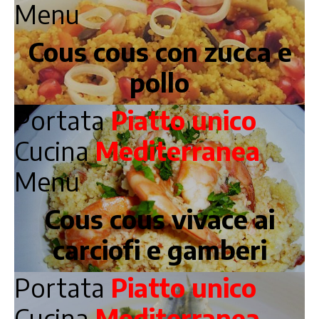
Menu
Cous cous con zucca e
pollo
Portata
Piatto unico
Cucina
Mediterranea
Menu
Cous cous vivace ai
carciofi e gamberi
Portata
Piatto unico
Cucina
Mediterranea