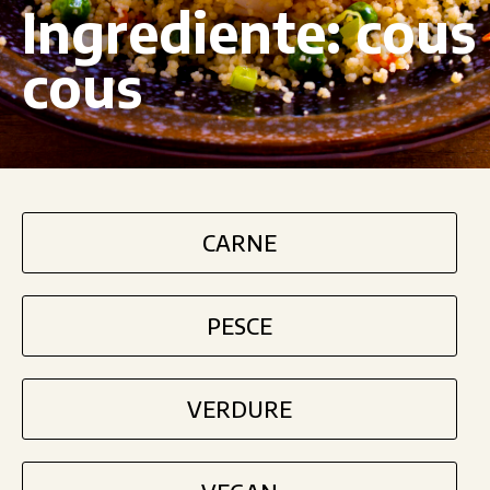
Ingrediente:
cous
cous
CARNE
PESCE
VERDURE