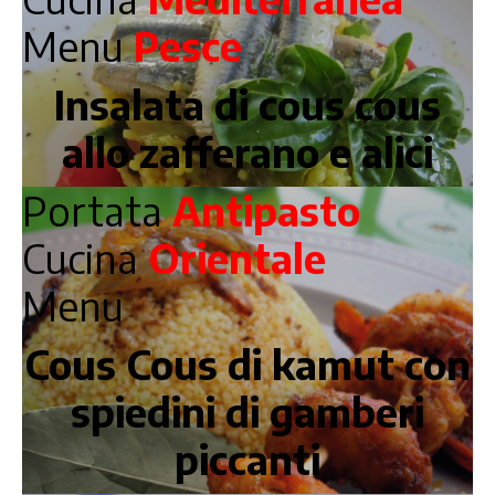
Menu
Pesce
Insalata di cous cous
allo zafferano e alici
Portata
Antipasto
Cucina
Orientale
Menu
Cous Cous di kamut con
spiedini di gamberi
piccanti