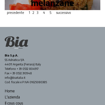
melanzane
precedente
1
2
3
4
5
successivo
Bia S.p.A.
SS Adriatica 1/A
44011 Argenta (Ferrara) Italy
Telefono + 39 0532 804917
Fax + 39 0532 310948
info@biaitalia.it
Cod. fiscale e P.IVA 01625080385
Home
L'azienda
Il cous cous