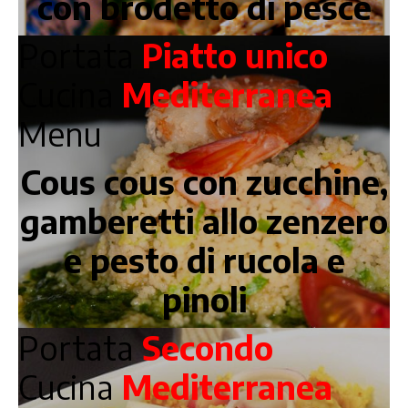
con brodetto di pesce
Portata
Piatto unico
Cucina
Mediterranea
Menu
Cous cous con zucchine,
gamberetti allo zenzero
e pesto di rucola e
pinoli
Portata
Secondo
Cucina
Mediterranea