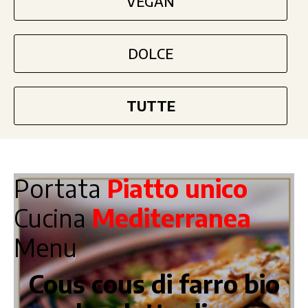
VEGAN
DOLCE
TUTTE
Portata
Piatto unico
Cucina
Mediterranea
Menu
Cous cous di farro bio