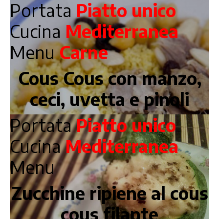
Portata
Piatto unico
Cucina
Mediterranea
Menu
Carne
Cous Cous con manzo,
ceci, uvetta e pinoli
Portata
Piatto unico
Cucina
Mediterranea
Menu
Zucchine ripiene al cous
cous filante