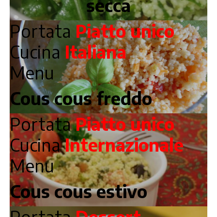
secca
Portata
Piatto unico
Cucina
Italiana
Menu
Cous cous freddo
Portata
Piatto unico
Cucina
Internazionale
Menu
Cous cous estivo
Portata
Dessert