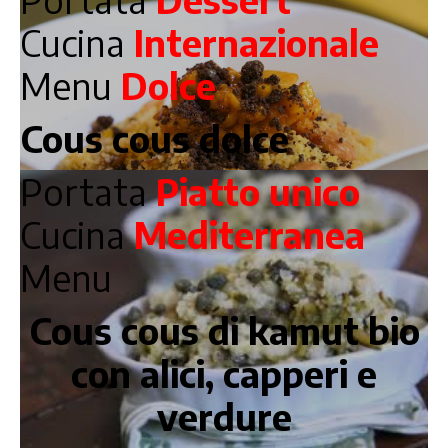
Cucina
Internazionale
Menu
Dolce
Cous cous dolce
Portata
Piatto unico
Cucina
Mediterranea
Menu
Cous cous di kamut bio
con alici, capperi e
verdure