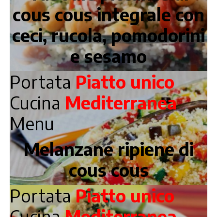
cous cous integrale con
ceci, rucola, pomodorini
e sesamo
Portata
Piatto unico
Cucina
Mediterranea
Menu
Melanzane ripiene di
cous cous
Portata
Piatto unico
Cucina
Mediterranea