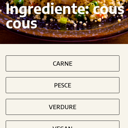
Ingrediente:
cous
cous
CARNE
PESCE
VERDURE