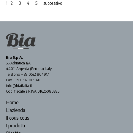
1
2
3
4
5
successivo
Bia S.p.A.
SS Adriatica 1/A
44011 Argenta (Ferrara) Italy
Telefono + 39 0532 804917
Fax + 39 0532 310948
info@biaitalia.it
Cod. fiscale e P.IVA 01625080385
Home
L'azienda
Il cous cous
I prodotti