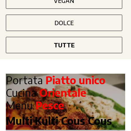
VEGAN
DOLCE
TUTTE
Portata
Piatto unico
Cucina
Orientale
Menu
Pesce
Multi Kulti Cous Cous