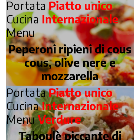
Portata
Piatto unico
Cucina
Internazionale
Menu
Peperoni ripieni di cous
cous, olive nere e
mozzarella
Portata
Piatto unico
Cucina
Internazionale
Menu
Verdure
Taboulè piccante di