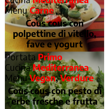
Menu
Carne
Cous cous con
polpettine di vitello,
fave e yogurt
Portata
Primo
Cucina
Mediterranea
Menu
Vegan
,
Verdure
Cous cous con pesto di
erbe fresche e frutta