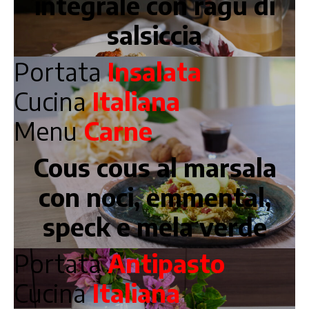
integrale con ragù di
salsiccia
Portata
Insalata
Cucina
Italiana
Menu
Carne
Cous cous al marsala
con noci, emmental,
speck e mela verde
Portata
Antipasto
Cucina
Italiana