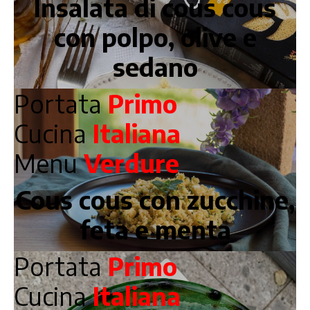
Insalata di cous cous
con polpo, olive e
sedano
Portata
Primo
Cucina
Italiana
Menu
Verdure
Cous cous con zucchine,
feta e menta
Portata
Primo
Cucina
Italiana