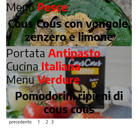
Menu
Pesce
Cous Cous con vongole,
zenzero e limone
Portata
Antipasto
Cucina
Italiana
Menu
Verdure
Pomodorini ripieni di
cous cous
precedente
1
2
3