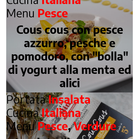
Menu
Pesce
Cous cous con pesce
azzurro, pesche e
pomodoro, con "bolla"
di yogurt alla menta ed
alici
Portata
Insalata
Cucina
Italiana
Menu
Pesce
,
Verdure