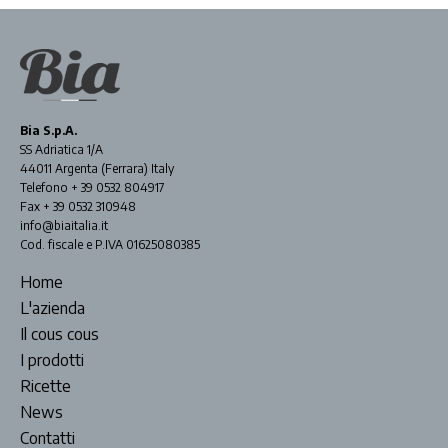
Bia S.p.A.
SS Adriatica 1/A
44011 Argenta (Ferrara) Italy
Telefono + 39 0532 804917
Fax + 39 0532 310948
info@biaitalia.it
Cod. fiscale e P.IVA 01625080385
Home
L'azienda
Il cous cous
I prodotti
Ricette
News
Contatti