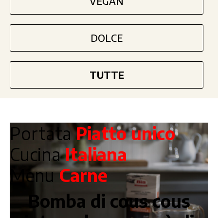
VEGAN
DOLCE
TUTTE
Portata
Piatto unico
Cucina
Italiana
Menu
Carne
Bomba di cous cous