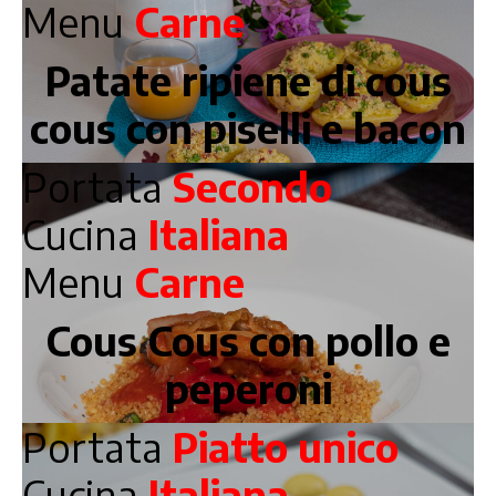
Menu
Carne
Patate ripiene di cous
cous con piselli e bacon
Portata
Secondo
Cucina
Italiana
Menu
Carne
Cous Cous con pollo e
peperoni
Portata
Piatto unico
Cucina
Italiana