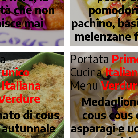
cità che non
pomodori
nisce mai
pachino, basi
melenzane f
ta
Portata
Prim
 unico
Cucina
Italia
a
Italiana
Menu
Verdur
Verdure
Medaglion
ato di cous
cous cous 
 autunnale
asparagi e u