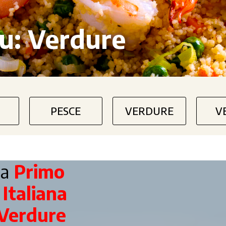
u:
Verdure
PESCE
VERDURE
V
ta
Primo
a
Italiana
Verdure