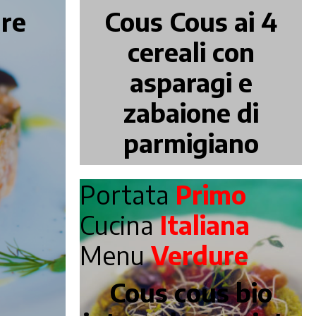
ure
Cous Cous ai 4
cereali con
asparagi e
zabaione di
parmigiano
Portata
Primo
Cucina
Italiana
Menu
Verdure
Cous cous bio