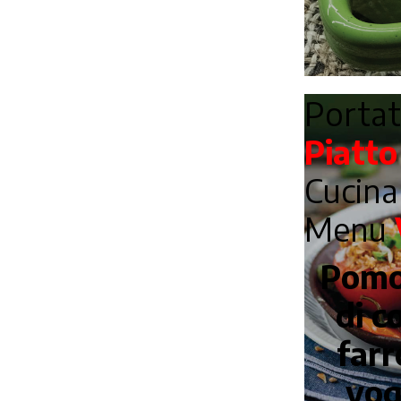
Porta
Piatto
Cucin
Menu
Pomod
di c
farr
yog