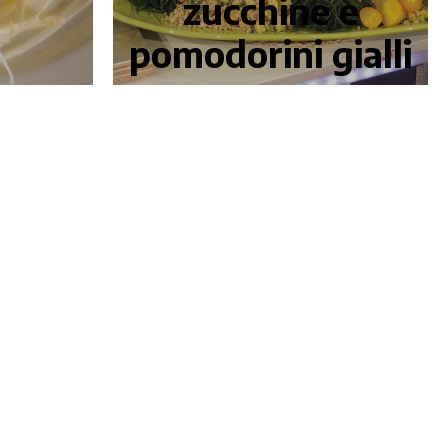
zucchine e
pomodorini gialli