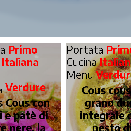
ta
Primo
Portata
Prim
a
Italiana
Cucina
Italia
Menu
Verdur
,
Verdure
Cous cous
s Cous con
grano du
i e patè di
integrale 
ve nere, la
pesto d