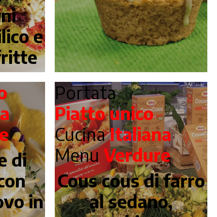
ni
lico e
ritte
o
Portata
na
Piatto unico
e
Cucina
Italiana
Menu
Verdure
e di
con
Cous cous di farro
ovo in
al sedano,