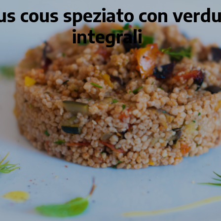
us cous speziato con verd
integrali