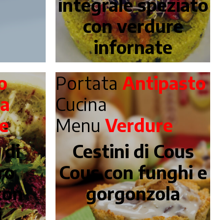
integrale speziato
con verdure
infornate
o
Portata
Antipasto
na
Cucina
e
Menu
Verdure
 di
Cestini di Cous
ro
Cous con funghi e
con
gorgonzola
i