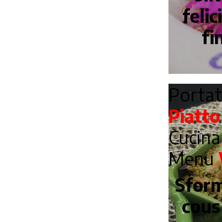
feli
fi
Porta
Piatto
Cucin
Menu
Sform
cous