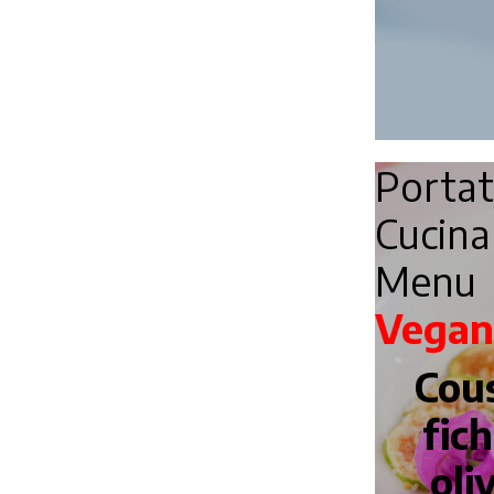
Porta
Cucin
Menu
Vegan
Cou
fich
oli