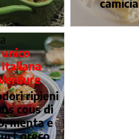
camicia
ta
 unico
a
Italiana
Verdure
ori ripieni
ous cous di
o, menta e
urt greco