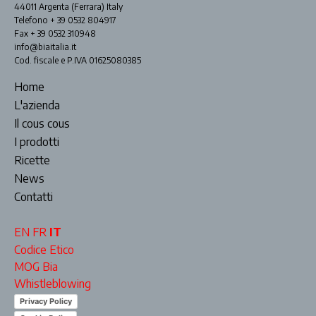
44011 Argenta (Ferrara) Italy
Telefono + 39 0532 804917
Fax + 39 0532 310948
info@biaitalia.it
Cod. fiscale e P.IVA 01625080385
Home
L'azienda
Il cous cous
I prodotti
Ricette
News
Contatti
EN
FR
IT
Codice Etico
MOG Bia
Whistleblowing
Privacy Policy