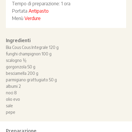
Tempo di preparazione:
1 ora
Portata
Antipasto
Menù
Verdure
Ingredienti
Bia Cous Cous Integrale 120 g
funghi champignon 100 g
scalogno ½
gorgonzola 50 g
besciamella 200 g
parmigiano grattugiato 50 g
albumi 2
noci 8
olio evo
sale
pepe
Preparazione