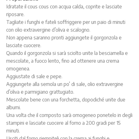
Idratate il cous cous con acqua calda, coprite e lasciate
riposare.
Tagliate i funghi e fateli soffriggere per un paio di minuti
con olio extravergine d’oliva e scalogno.
Non appena saranno pronti aggiungete il gorgonzola e
lasciate cuocere.
Quando il gorgonzola si sarà sciolto unite la besciamella e
mescolate, a fuoco lento, fino ad ottenere una crema
omogenea.
Aggiustate di sale e pepe.
Aggiungete alla semola un po’ di sale, olio extravergine
d’oliva e parmigiano grattugiato.
Mescolate bene con una forchetta, dopodiché unite due
albumi.
Una volta che il composto sarà omogeneo ponetelo in degli
stampini e lasciate cuocere al forno a 200 gradi per 15
minuti.
Usciti dal forno riempiteli con la crema ai funghi e