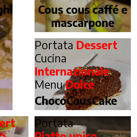
ghi
Cous cous caffé e
mascarpone
Portata
Dessert
Cucina
Internazionale
Menu
Dolce
ChocoCousCake
ert
Portata
na
Piatto unico