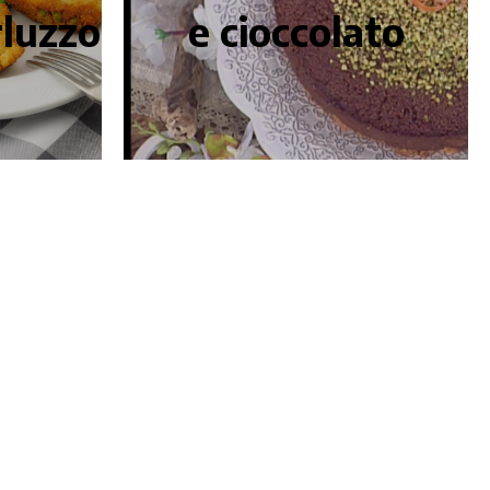
rluzzo
e cioccolato