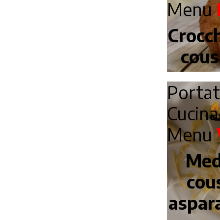
Menu
Crocch
cous
Porta
Cucin
Menu
Med
cou
aspara