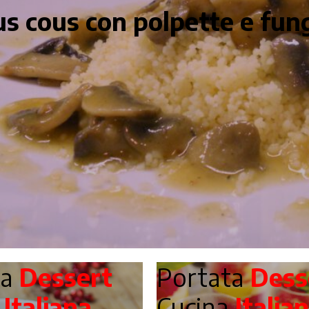
s cous con polpette e fun
ta
Dessert
Portata
Dess
a
Italiana
Cucina
Italia