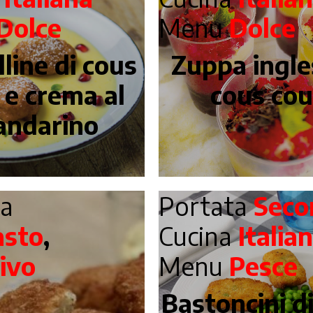
Dolce
Menu
Dolce
lline di cous
Zuppa ingle
 e crema al
cous co
ndarino
ta
Portata
Seco
asto
,
Cucina
Italia
ivo
Menu
Pesce
a
Bastoncini d