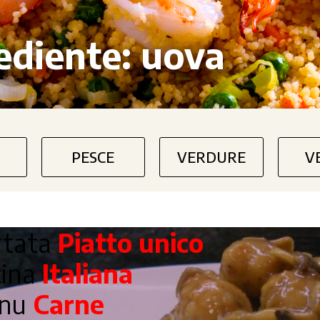
ediente:
uova
PESCE
VERDURE
V
rtata
Piatto unico
cina
Italiana
nu
Carne