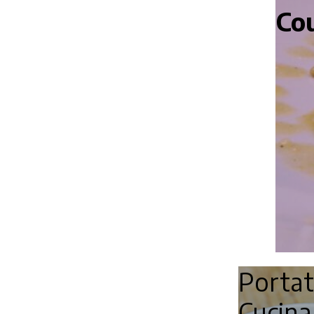
Cou
Porta
Cucin