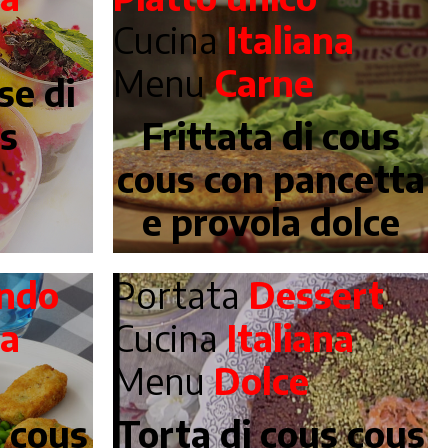
Cucina
Italiana
Menu
Carne
se di
us
Frittata di cous
cous con pancetta
e provola dolce
ndo
Portata
Dessert
na
Cucina
Italiana
Menu
Dolce
i cous
Torta di cous cous