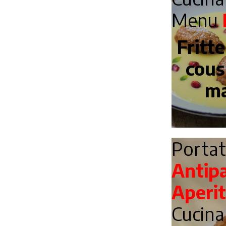
Menu
Fritte
cous
ma
Porta
Antip
Aperit
Cucin