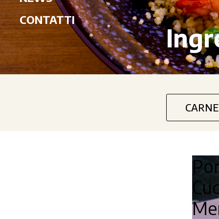
CONTATTI
Ingr
CARNE
Po
Cu
Me