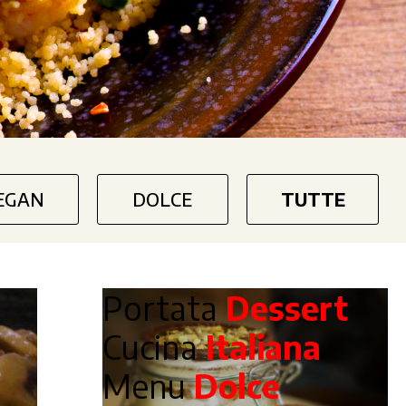
EGAN
DOLCE
TUTTE
Portata
Dessert
Cucina
Italiana
Menu
Dolce