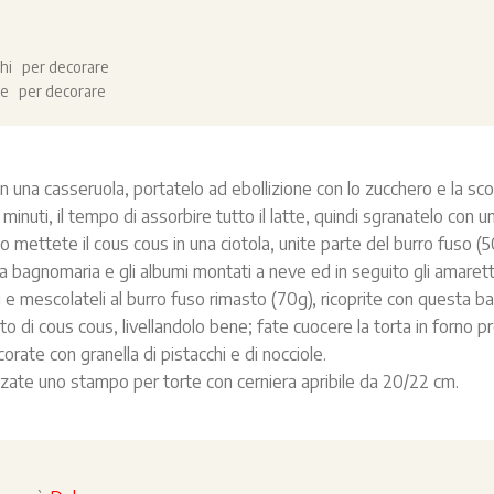
e
cchi per decorare
ole per decorare
 in una casseruola, portatelo ad ebollizione con lo zucchero e la sco
minuti, il tempo di assorbire tutto il latte, quindi sgranatelo con un
o mettete il cous cous in una ciotola, unite parte del burro fuso 
a bagnomaria e gli albumi montati a neve ed in seguito gli amaretti 
ti e mescolateli al burro fuso rimasto (70g), ricoprite con questa ba
o di cous cous, livellandolo bene; fate cuocere la torta in forno pre
orate con granella di pistacchi e di nocciole.
izzate uno stampo per torte con cerniera apribile da 20/22 cm.