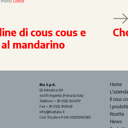
el menù
Dolce
lline di cous cous e
Ch
 al mandarino
Home
Bia S.p.A.
SS Adriatica 1/A
L'aziend
44011 Argenta (Ferrara) Italy
Il cous c
Telefono + 39 0532 804917
I prodotti
Fax + 39 0532 310948
info@biaitalia.it
Ricette
Cod. fiscale e P.IVA 01625080385
News