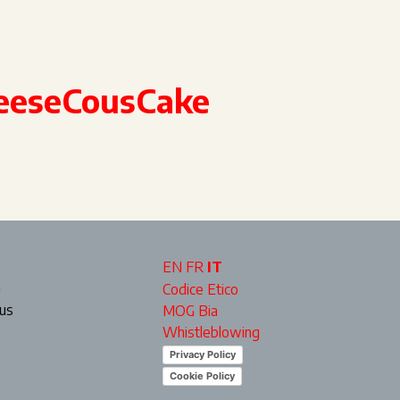
eeseCousCake
EN
FR
IT
a
Codice Etico
ous
MOG Bia
Whistleblowing
Privacy Policy
Cookie Policy