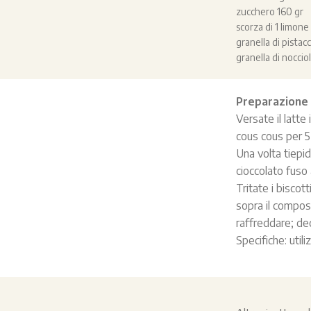
zucchero 160 gr
scorza di 1 limon
granella di pista
granella di nocci
Preparazione
Versate il latte
cous cous per 5 
Una volta tiepid
cioccolato fuso 
Tritate i biscot
sopra il compost
raffreddare; dec
Specifiche: util