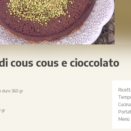
di cous cous e cioccolato
Ricet
o duro 360 gr
Tempo
Cucin
0 gr
Porta
Menù