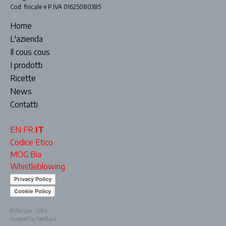
Cod. fiscale e P.IVA 01625080385
Home
L'azienda
Il cous cous
I prodotti
Ricette
News
Contatti
EN
FR
IT
Codice Etico
MOG Bia
Whistleblowing
Privacy Policy
Cookie Policy
© Bia SpA - 2024
Powered by Feedback