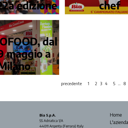
22a edizione
chef
OFOOD, dal
 9 maggio a
Milano
precedente
1
2
3
4
5
…
8
Home
Bia S.p.A.
SS Adriatica 1/A
L'aziend
44011 Argenta (Ferrara) Italy