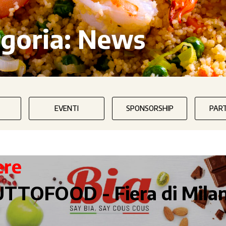
goria:
News
EVENTI
SPONSORSHIP
PAR
ere
TTOFOOD - Fiera di Mila