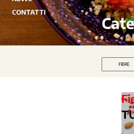
CONTATTI
Cate
FIERE
Fi
TU