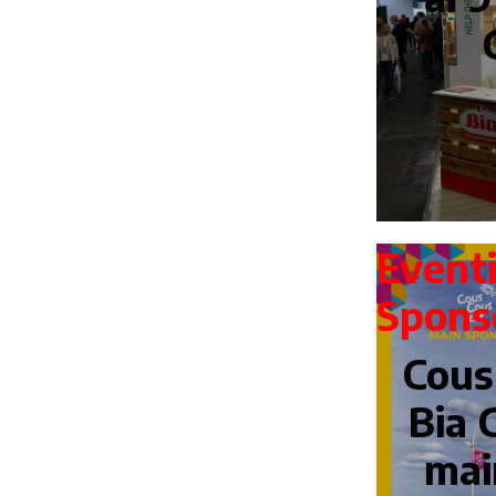
Event
Spons
Cous
Bia 
mai