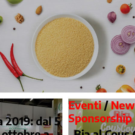
Eventi
/
New
Sponsorship
 2019: dal 5
9 ottobre a
Bia al Cous