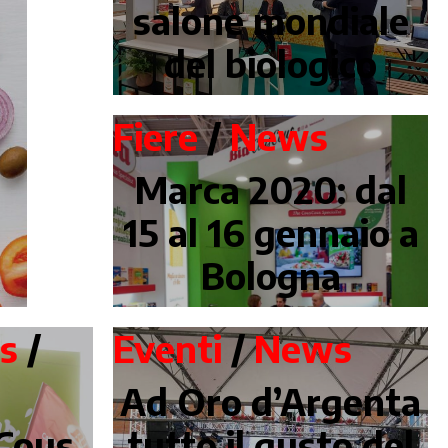
salone mondiale
del biologico
Fiere
/
News
Marca 2020: dal
15 al 16 gennaio a
Bologna
s
/
Eventi
/
News
Ad Oro d’Argenta
 Cous
tutto il gusto del