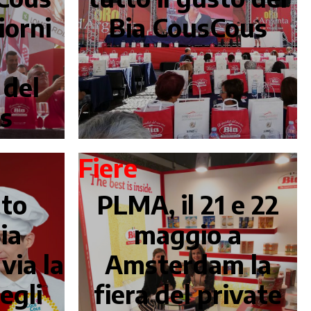
iorni
Bia CousCous
a
 del
us
Fiere
to
PLMA, il 21 e 22
ia
maggio a
via la
Amsterdam la
egli
fiera del private