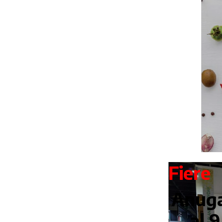
Fiere
Anuga
al 