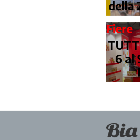
della 
Fiere
TUTT
6 al