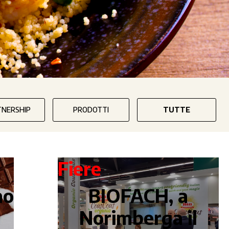
TNERSHIP
PRODOTTI
TUTTE
Fiere
no
BIOFACH, a
Norimberga il