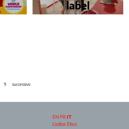
label
9
successivo
EN
FR
IT
a
Codice Etico