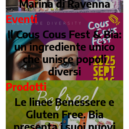
Marina di Ravenna
Eventi
Il Cous Cous Fest & Bia:
un ingrediente unico
che unisce popoli
diversi
Prodotti
Le linee Benessere e
Gluten Free. Bia
presenta i suoi nuovi