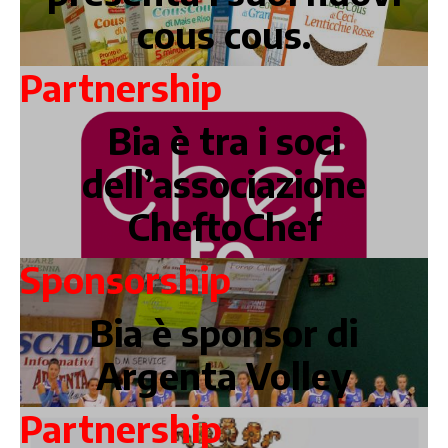
cous cous.
Partnership
Bia è tra i soci
dell’associazione
CheftoChef
Sponsorship
Bia è sponsor di
Argenta Volley
Partnership