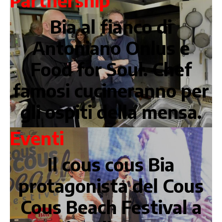
Partnership
Bia al fianco di
Antoniano Onlus e
Food for Soul. Chef
famosi cucineranno per
gli ospiti della mensa.
Eventi
Il cous cous Bia
protagonista del Cous
Cous Beach Festival a