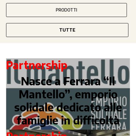
PRODOTTI
TUTTE
Partnership
Nasce a Ferrara “Il
Mantello”, emporio
solidale dedicato alle
famiglie in difficoltà