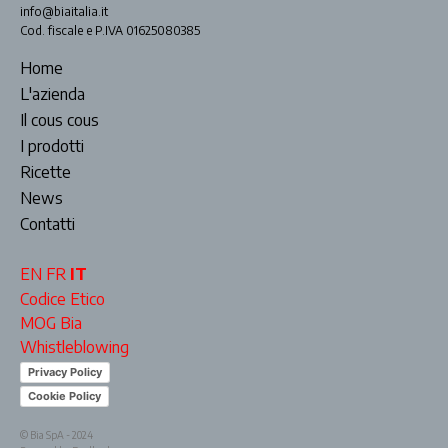
info@biaitalia.it
Cod. fiscale e P.IVA 01625080385
Home
L'azienda
Il cous cous
I prodotti
Ricette
News
Contatti
EN
FR
IT
Codice Etico
MOG Bia
Whistleblowing
Privacy Policy
Cookie Policy
© Bia SpA - 2024