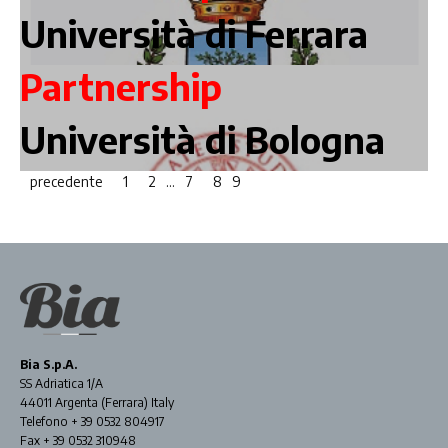
Università di Ferrara
Partnership
Università di Bologna
precedente
1
2
…
7
8
9
Bia S.p.A.
SS Adriatica 1/A
44011 Argenta (Ferrara) Italy
Telefono + 39 0532 804917
Fax + 39 0532 310948