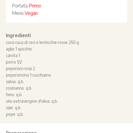
Portata
Primo
Menù
Vegan
Ingredienti
cous cous di ceci e lenticchie rosse 250 g
aglio 1 spicchio
carota 1
porro 1/2
peperoni rossi 2
peperoncino 1 cucchiaino
salvia q.b.
rosmarino q.b.
timo q.b.
olio extravergine d'oliva q.b.
sale q.b.
pepe q.b.