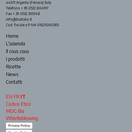
44011 Argenta (Ferrara) Italy
Telefono + 39 0532 804917
Fax + 39 0532 310948
info@biaitalia.it
Cod. fiscale e P.IVA 01625080385
Home
L'azienda
Il cous cous
I prodotti
Ricette
News
Contatti
EN
FR
IT
Codice Etico
MOG Bia
Whistleblowing
Privacy Policy