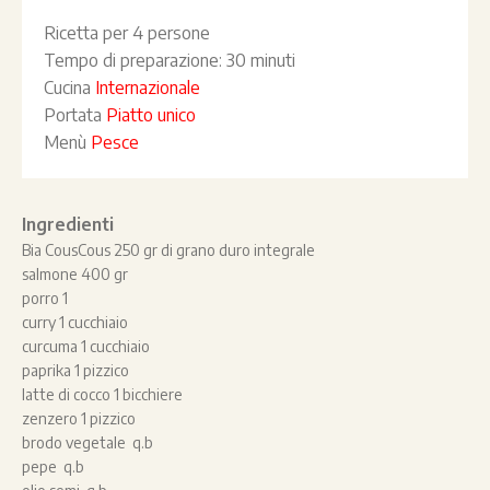
Ricetta per
4 persone
Tempo di preparazione:
30 minuti
Cucina
Internazionale
Portata
Piatto unico
Menù
Pesce
Ingredienti
Bia CousCous 250 gr di grano duro integrale
salmone 400 gr
porro 1
curry 1 cucchiaio
curcuma 1 cucchiaio
paprika 1 pizzico
latte di cocco 1 bicchiere
zenzero 1 pizzico
brodo vegetale q.b
pepe q.b