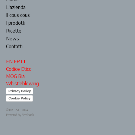
L'azienda
Il cous cous
I prodotti
Ricette
News
Contatti
EN
FR
IT
Codice Etico
MOG Bia
Whistleblowing
Privacy Policy
Cookie Policy
© Bia SpA - 2024
Powered by Feedback