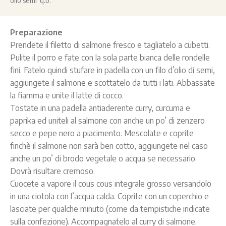
olio semi q.b.
Preparazione
Prendete il filetto di salmone fresco e tagliatelo a cubetti.
Pulite il porro e fate con la sola parte bianca delle rondelle
fini. Fatelo quindi stufare in padella con un filo d’olio di semi,
aggiungete il salmone e scottatelo da tutti i lati. Abbassate
la fiamma e unite il latte di cocco.
Tostate in una padella antiaderente curry, curcuma e
paprika ed uniteli al salmone con anche un po’ di zenzero
secco e pepe nero a piacimento. Mescolate e coprite
finchè il salmone non sarà ben cotto, aggiungete nel caso
anche un po’ di brodo vegetale o acqua se necessario.
Dovrà risultare cremoso.
Cuocete a vapore il cous cous integrale grosso versandolo
in una ciotola con l’acqua calda. Coprite con un coperchio e
lasciate per qualche minuto (come da tempistiche indicate
sulla confezione). Accompagnatelo al curry di salmone.