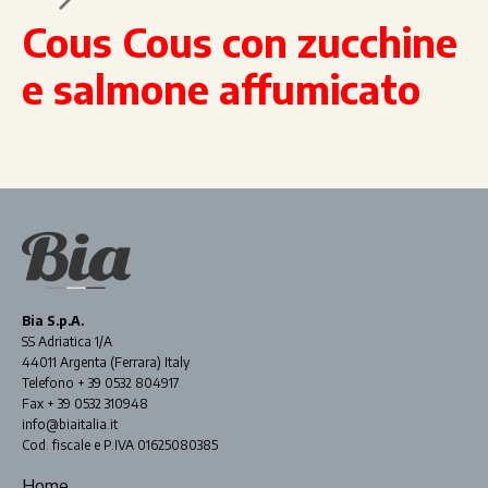
Cous Cous con zucchine
e salmone affumicato
Bia S.p.A.
SS Adriatica 1/A
44011 Argenta (Ferrara) Italy
Telefono + 39 0532 804917
Fax + 39 0532 310948
info@biaitalia.it
Cod. fiscale e P.IVA 01625080385
Home