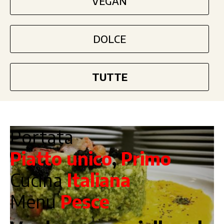
VEGAN
DOLCE
TUTTE
Portata
Piatto unico
,
Primo
Cucina
Italiana
Menu
Pesce