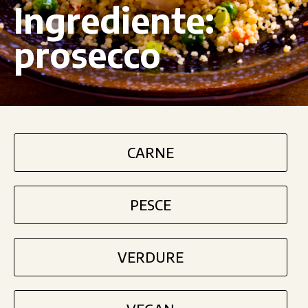
Ingrediente:
prosecco
CARNE
PESCE
VERDURE