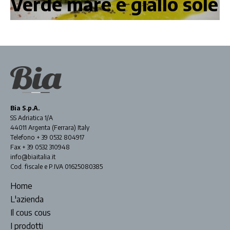
Verde mare e giallo sole
Bia S.p.A.
SS Adriatica 1/A
44011 Argenta (Ferrara) Italy
Telefono + 39 0532 804917
Fax + 39 0532 310948
info@biaitalia.it
Cod. fiscale e P.IVA 01625080385
Home
L'azienda
Il cous cous
I prodotti