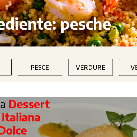
ediente:
pesche
PESCE
VERDURE
V
ta
Dessert
a
Italiana
Dolce