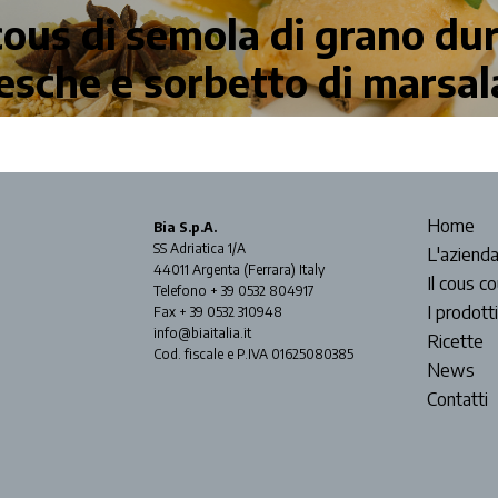
ous di semola di grano du
esche e sorbetto di marsal
Home
Bia S.p.A.
SS Adriatica 1/A
L'aziend
44011 Argenta (Ferrara) Italy
Il cous c
Telefono + 39 0532 804917
I prodotti
Fax + 39 0532 310948
info@biaitalia.it
Ricette
Cod. fiscale e P.IVA 01625080385
News
Contatti