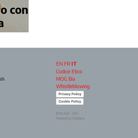
ro con
a
EN
FR
IT
a
Codice Etico
ous
MOG Bia
Whistleblowing
Privacy Policy
Cookie Policy
© Bia SpA - 2024
Powered by Feedback