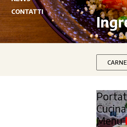
CONTATTI
Ingr
CARNE
Porta
Cucin
Menu