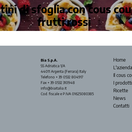
tini di sfoglia con cous cou
frutti rossi
Home
Bia S.p.A.
SS Adriatica 1/A
L'aziend
44011 Argenta (Ferrara) Italy
Il cous c
Telefono + 39 0532 804917
I prodotti
Fax + 39 0532 310948
info@biaitalia.it
Ricette
Cod. fiscale e P.IVA 01625080385
News
Contatti