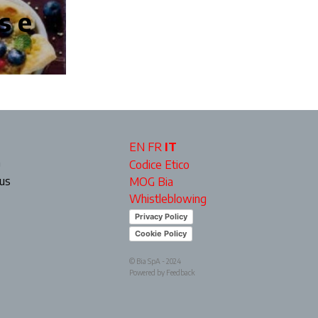
s e
EN
FR
IT
a
Codice Etico
ous
MOG Bia
Whistleblowing
Privacy Policy
Cookie Policy
© Bia SpA - 2024
Powered by Feedback