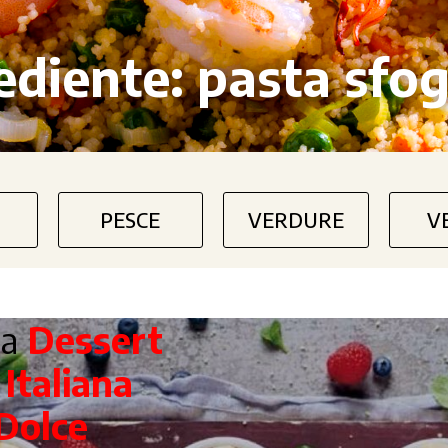
ediente:
pasta sfog
PESCE
VERDURE
V
ta
Dessert
a
Italiana
Dolce