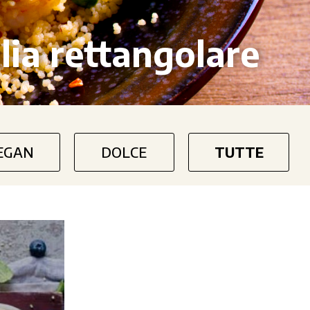
lia rettangolare
EGAN
DOLCE
TUTTE