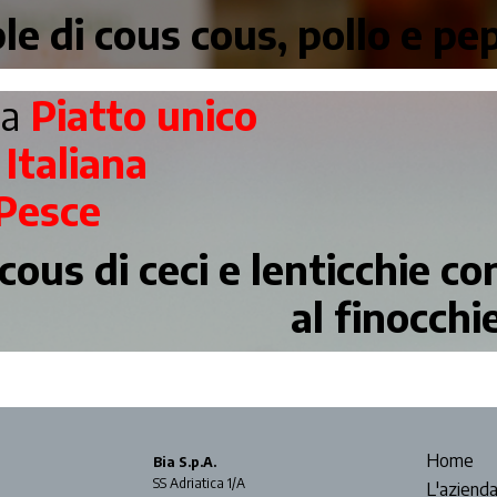
e di cous cous, pollo e pe
ta
Piatto unico
a
Italiana
Pesce
cous di ceci e lenticchie c
al finocchi
Home
Bia S.p.A.
SS Adriatica 1/A
L'aziend