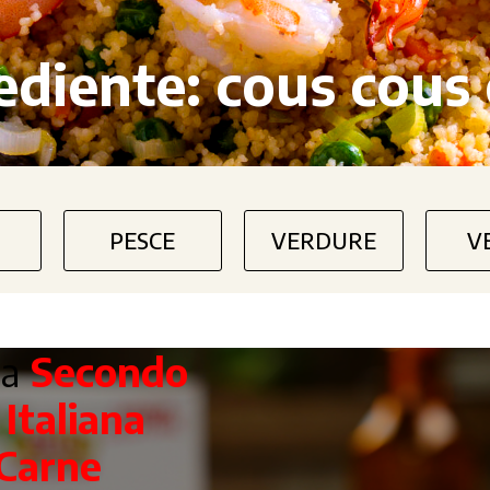
ediente:
cous cous 
PESCE
VERDURE
V
ta
Secondo
a
Italiana
Carne