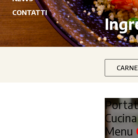
CONTATTI
Ingr
CARNE
Porta
Cucin
Menu