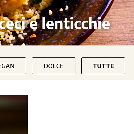
ceci e lenticchie
EGAN
DOLCE
TUTTE