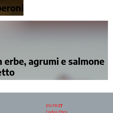
peroni
on erbe, agrumi e salmone
etto
EN
FR
IT
a
Codice Etico