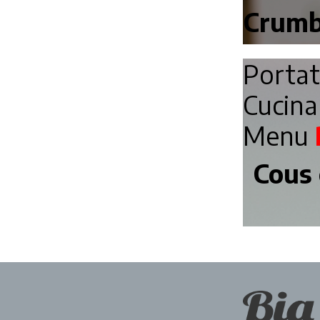
Crumbl
Porta
Cucin
Menu
Cous 