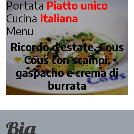
Portata
Piatto unico
Cucina
Italiana
Menu
Ricordo d'estate. Cous
Cous con scampi,
gaspacho e crema di
burrata