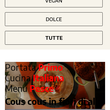
VEGAN
DOLCE
TUTTE
Portata
Primo
Cucina
Italiana
Menu
Pesce
Cous cous in fiori di alici