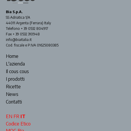
Bia S.p.A.
SS Adriatica 1/A
44011 Argenta (Ferrara) Italy
Telefono + 39 0532 804917
Fax + 39 0532 310948
info@biaitalia.it
Cod. fiscale e P.IVA 01625080385
Home
L'azienda
Il cous cous
I prodotti
Ricette
News
Contatti
EN
FR
IT
Codice Etico
MOG Bia