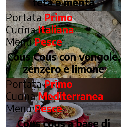
feta e menta
Portata
Primo
Cucina
Italiana
Menu
Pesce
Cous Cous con vongole,
zenzero e limone
Portata
Primo
Cucina
Mediterranea
Menu
Pesce
Cous cous a base di