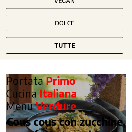
VEGAN
DOLCE
TUTTE
Portata
Primo
Cucina
Italiana
Menu
Verdure
Cous cous con zucchine,