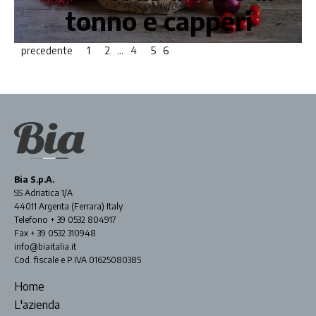
tonno e capperi
precedente
1
2
…
4
5
6
Bia S.p.A.
SS Adriatica 1/A
44011 Argenta (Ferrara) Italy
Telefono + 39 0532 804917
Fax + 39 0532 310948
info@biaitalia.it
Cod. fiscale e P.IVA 01625080385
Home
L'azienda