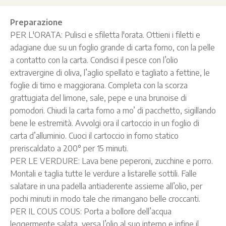
Preparazione
PER L'ORATA: Pulisci e sfiletta l'orata. Ottieni i filetti e
adagiane due su un foglio grande di carta forno, con la pelle
a contatto con la carta. Condisci il pesce con l’olio
extravergine di oliva, l’aglio spellato e tagliato a fettine, le
foglie di timo e maggiorana. Completa con la scorza
grattugiata del limone, sale, pepe e una brunoise di
pomodori. Chiudi la carta forno a mo’ di pacchetto, sigillando
bene le estremità. Avvolgi ora il cartoccio in un foglio di
carta d’alluminio. Cuoci il cartoccio in forno statico
preriscaldato a 200° per 15 minuti.
PER LE VERDURE: Lava bene peperoni, zucchine e porro.
Montali e taglia tutte le verdure a listarelle sottili. Falle
salatare in una padella antiaderente assieme all’olio, per
pochi minuti in modo tale che rimangano belle croccanti.
PER IL COUS COUS: Porta a bollore dell’acqua
leggermente salata, versa l’olio al suo interno e infine il