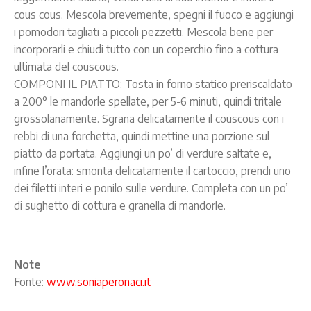
cous cous. Mescola brevemente, spegni il fuoco e aggiungi
i pomodori tagliati a piccoli pezzetti. Mescola bene per
incorporarli e chiudi tutto con un coperchio fino a cottura
ultimata del couscous.
COMPONI IL PIATTO: Tosta in forno statico preriscaldato
a 200° le mandorle spellate, per 5-6 minuti, quindi tritale
grossolanamente. Sgrana delicatamente il couscous con i
rebbi di una forchetta, quindi mettine una porzione sul
piatto da portata. Aggiungi un po’ di verdure saltate e,
infine l’orata: smonta delicatamente il cartoccio, prendi uno
dei filetti interi e ponilo sulle verdure. Completa con un po’
di sughetto di cottura e granella di mandorle.
Note
Fonte:
www.soniaperonaci.it