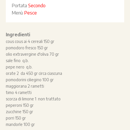
Portata
Secondo
Menù
Pesce
Ingredienti
cous cous ai 4 cereali 150 gr
pomodoro fresco 150 gr
olio extravergine d'oliva 70 gr
sale fino q.b.
pepe nero q.b.
orate 2 da 450 gr circa ciascuna
pomodorini ciliegino 100 gr
maggiorana 2 rametti
timo 4 rametti
scorza di limone 1 non trattato
peperoni 150 gr
zucchine 150 gr
porri 150 gr
mandorle 100 gr