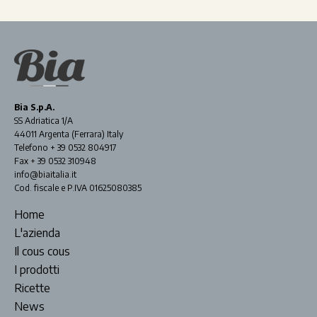
Bia S.p.A.
SS Adriatica 1/A
44011 Argenta (Ferrara) Italy
Telefono + 39 0532 804917
Fax + 39 0532 310948
info@biaitalia.it
Cod. fiscale e P.IVA 01625080385
Home
L'azienda
Il cous cous
I prodotti
Ricette
News