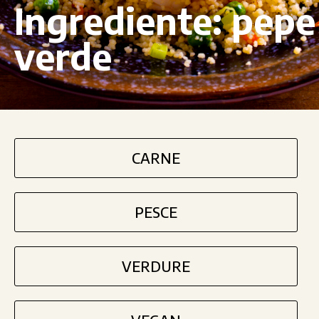
Ingrediente:
pepe
verde
CARNE
PESCE
VERDURE