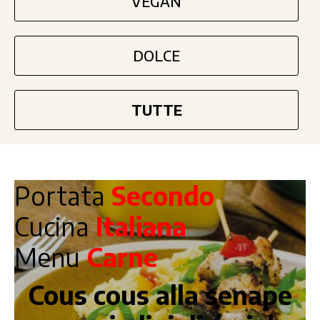
VEGAN
DOLCE
TUTTE
Portata
Secondo
Cucina
Italiana
Menu
Carne
Cous cous alla senape