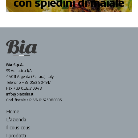
con spiedini di maiale
Bia S.p.A.
SS Adriatica 1/A
44011 Argenta (Ferrara) Italy
Telefono + 39 0532 804917
Fax + 39 0532 310948
info@biaitalia.it
Cod. fiscale e P.IVA 01625080385
Home
L'azienda
Il cous cous
I prodotti