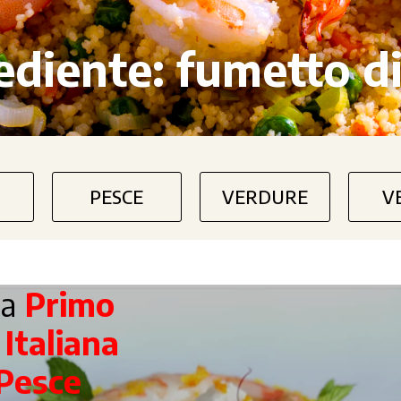
ediente:
fumetto d
PESCE
VERDURE
V
ta
Primo
a
Italiana
Pesce