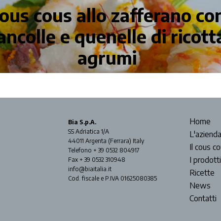
ous cous allo zafferano co
ncolle e quenelle di ricotta
agrumi
Home
Bia S.p.A.
SS Adriatica 1/A
L'aziend
44011 Argenta (Ferrara) Italy
Il cous c
Telefono + 39 0532 804917
I prodotti
Fax + 39 0532 310948
info@biaitalia.it
Ricette
Cod. fiscale e P.IVA 01625080385
News
Contatti