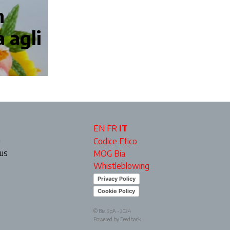
n
 agli
EN
FR
IT
a
Codice Etico
ous
MOG Bia
Whistleblowing
Privacy Policy
Cookie Policy
© Bia SpA - 2024
Powered by Feedback