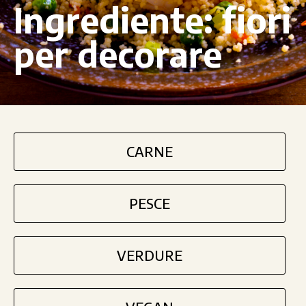
Ingrediente:
fiori
per decorare
CARNE
PESCE
VERDURE