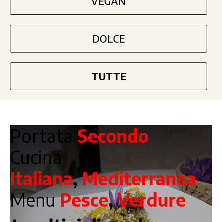
VEGAN
DOLCE
TUTTE
Portata
Secondo
Cucina
Italiana
,
Mediterranea
Menu
Pesce
,
Verdure