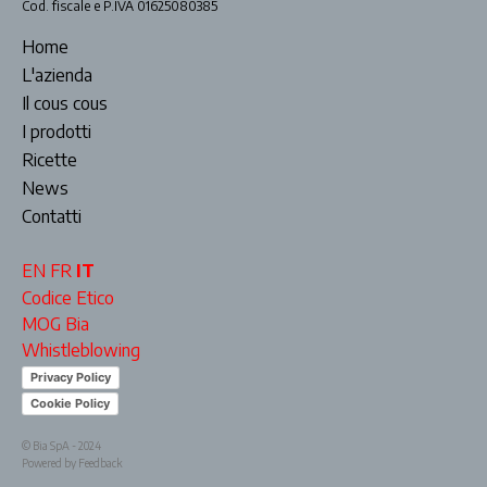
Cod. fiscale e P.IVA 01625080385
Home
L'azienda
Il cous cous
I prodotti
Ricette
News
Contatti
EN
FR
IT
Codice Etico
MOG Bia
Whistleblowing
Privacy Policy
Cookie Policy
© Bia SpA - 2024
Powered by Feedback