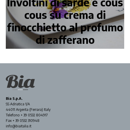
Involtini di sarde e cous
cous su crema di
finocchietto al profumo
di zafferano
Bia S.p.A.
SS Adriatica 1/A
44011 Argenta (Ferrara) Italy
Telefono + 39 0532 804917
Fax + 39 0532 310948
info@biaitalia.it