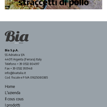
straccetti di pollo
Bia S.p.A.
SS Adriatica 1/A
44011 Argenta (Ferrara) Italy
Telefono + 39 0532 804917
Fax + 39 0532 310948
info@biaitalia.it
Cod. fiscale e P.IVA 01625080385
Home
L'azienda
Il cous cous
I prodotti