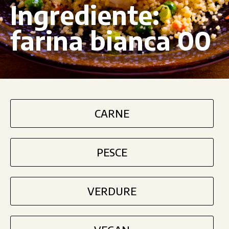
Ingrediente:
farina bianca 00
CARNE
PESCE
VERDURE