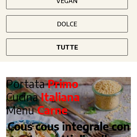
VEGAN
DOLCE
TUTTE
Portata
Primo
Cucina
Italiana
Menu
Carne
Cous cous integrale con