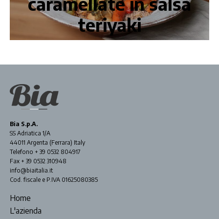
caramellate in salsa
teriyaki
Bia S.p.A.
SS Adriatica 1/A
44011 Argenta (Ferrara) Italy
Telefono + 39 0532 804917
Fax + 39 0532 310948
info@biaitalia.it
Cod. fiscale e P.IVA 01625080385
Home
L'azienda