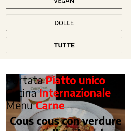
VEGAN
DOLCE
TUTTE
Portata
Piatto unico
Cucina
Internazionale
Menu
Carne
Cous cous con verdure