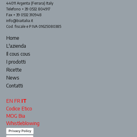
44011 Argenta (Ferrara) Italy
Telefono + 39 0532 804917
Fax + 39 0532 310948
info@biaitalia.it
Cod. fiscale e P.IVA 01625080385
Home
L'azienda
Il cous cous
I prodotti
Ricette
News
Contatti
EN
FR
IT
Codice Etico
MOG Bia
Whistleblowing
Privacy Policy