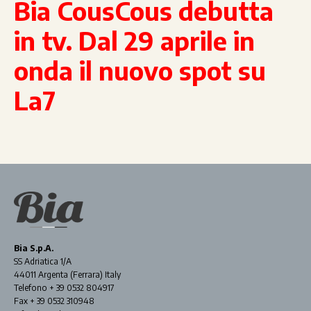
Bia CousCous debutta
in tv. Dal 29 aprile in
onda il nuovo spot su
La7
Bia S.p.A.
SS Adriatica 1/A
44011 Argenta (Ferrara) Italy
Telefono + 39 0532 804917
Fax + 39 0532 310948