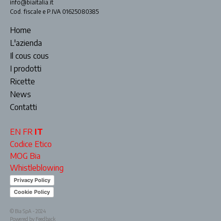
info@biaitalia.it
Cod. fiscale e P.IVA 01625080385
Home
L'azienda
Il cous cous
I prodotti
Ricette
News
Contatti
EN
FR
IT
Codice Etico
MOG Bia
Whistleblowing
Privacy Policy
Cookie Policy
© Bia SpA - 2024
Powered by Feedback