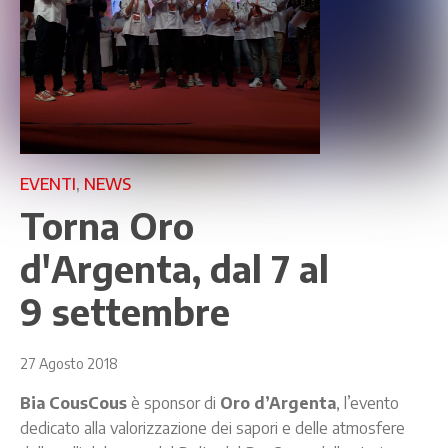
EVENTI
,
NEWS
Torna Oro
d'Argenta, dal 7 al
9 settembre
27 Agosto 2018
Bia CousCous
è sponsor di
Oro d’Argenta
, l’evento
dedicato alla valorizzazione dei sapori e delle atmosfere