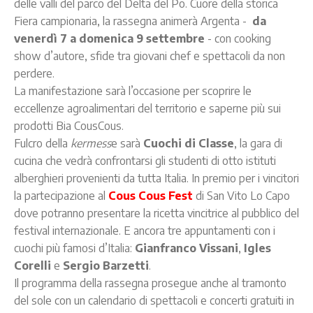
delle valli del parco del Delta del Po. Cuore della storica
Fiera campionaria, la rassegna animerà Argenta -
da
venerdì 7 a domenica 9 settembre
- con cooking
show d’autore, sfide tra giovani chef e spettacoli da non
perdere.
La manifestazione sarà l’occasione per scoprire le
eccellenze agroalimentari del territorio e saperne più sui
prodotti Bia CousCous.
Fulcro della
kermess
e sarà
Cuochi di Classe
, la gara di
cucina che vedrà confrontarsi gli studenti di otto istituti
alberghieri provenienti da tutta Italia. In premio per i vincitori
la partecipazione al
Cous Cous Fest
di San Vito Lo Capo
dove potranno presentare la ricetta vincitrice al pubblico del
festival internazionale. E ancora tre appuntamenti con i
cuochi più famosi d’Italia:
Gianfranco Vissani
,
Igles
Corelli
e
Sergio Barzetti
.
Il programma della rassegna prosegue anche al tramonto
del sole con un calendario di spettacoli e concerti gratuiti in