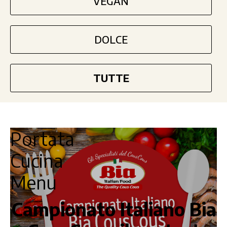
VEGAN
DOLCE
TUTTE
Portata
Cucina
Menu
Campionato Italiano Bia