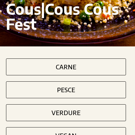
Cous|Cous Cous
Fest
CARNE
PESCE
VERDURE