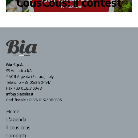
CousCous: il contest
Bia S.p.A.
SS Adriatica 1/A
44011 Argenta (Ferrara) Italy
Telefono + 39 0532 804917
Fax + 39 0532 310948
info@biaitalia.it
Cod. fiscale e P.IVA 01625080385
Home
L'azienda
Il cous cous
I prodotti