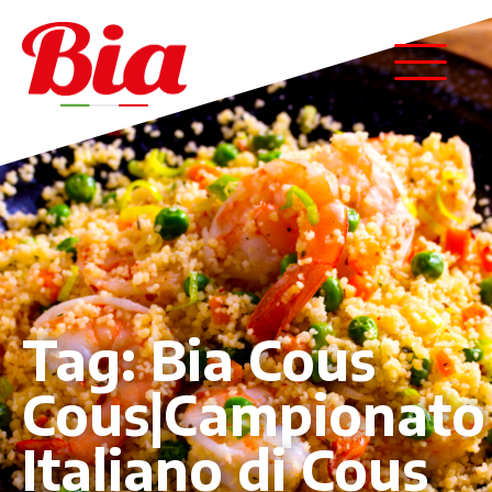
Tag:
Bia Cous
Cous|Campionato
Italiano di Cous