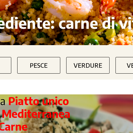
ediente:
carne di vi
PESCE
VERDURE
V
ta
Piatto unico
a
Mediterranea
Carne