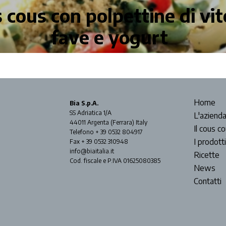
 cous con polpettine di vite
fave e yogurt
Home
Bia S.p.A.
SS Adriatica 1/A
L'aziend
44011 Argenta (Ferrara) Italy
Il cous c
Telefono + 39 0532 804917
I prodotti
Fax + 39 0532 310948
info@biaitalia.it
Ricette
Cod. fiscale e P.IVA 01625080385
News
Contatti