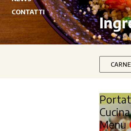
CONTATTI
Ingr
CARNE
Porta
Cucin
Menu