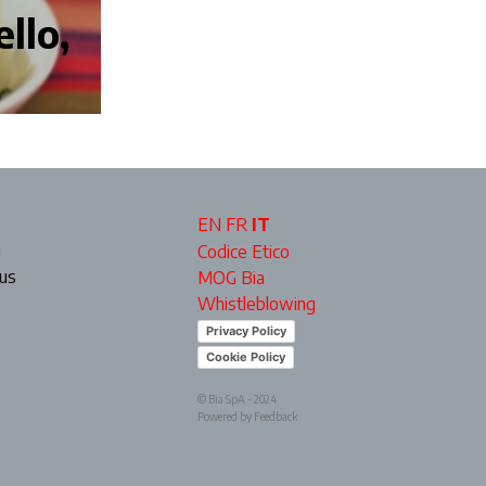
llo,
EN
FR
IT
a
Codice Etico
ous
MOG Bia
Whistleblowing
Privacy Policy
Cookie Policy
© Bia SpA - 2024
Powered by Feedback