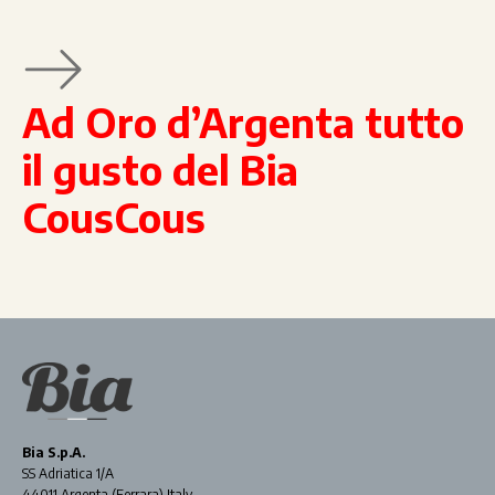
Ad Oro d’Argenta tutto
il gusto del Bia
CousCous
Bia S.p.A.
SS Adriatica 1/A
44011 Argenta (Ferrara) Italy