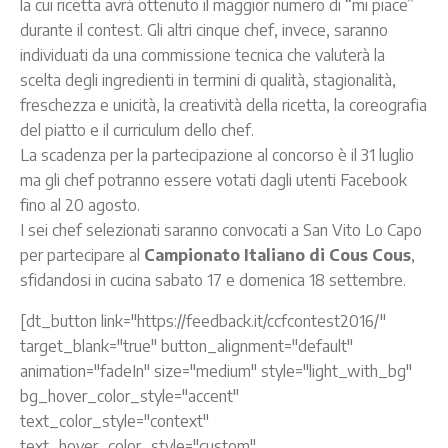
la cui ricetta avrà ottenuto il maggior numero di “mi piace”
durante il contest. Gli altri cinque chef, invece, saranno
individuati da una commissione tecnica che valuterà la
scelta degli ingredienti in termini di qualità, stagionalità,
freschezza e unicità, la creatività della ricetta, la coreografia
del piatto e il curriculum dello chef.
La scadenza per la partecipazione al concorso è il 31 luglio
ma gli chef potranno essere votati dagli utenti Facebook
fino al 20 agosto.
I sei chef selezionati saranno convocati a San Vito Lo Capo
per partecipare al
Campionato Italiano di Cous Cous
,
sfidandosi in cucina sabato 17 e domenica 18 settembre.
[dt_button link="https://feedback.it/ccfcontest2016/"
target_blank="true" button_alignment="default"
animation="fadeIn" size="medium" style="light_with_bg"
bg_hover_color_style="accent"
text_color_style="context"
text_hover_color_style="custom"