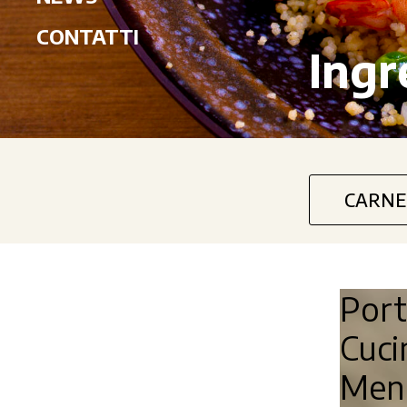
CONTATTI
Ingr
CARNE
Por
Cuc
Me