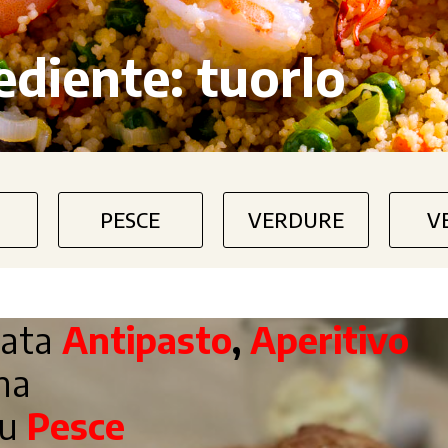
ediente:
tuorlo
PESCE
VERDURE
V
tata
Antipasto
,
Aperitivo
ina
nu
Pesce